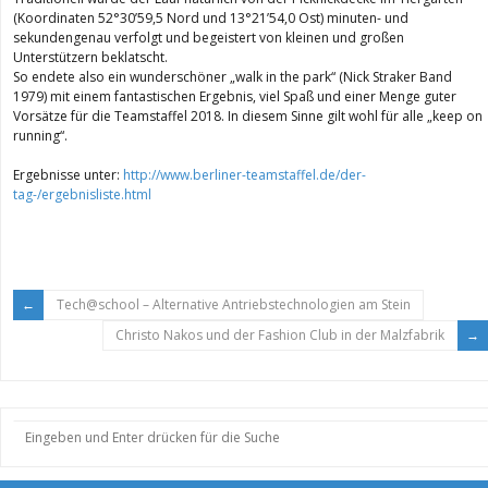
(Koordinaten 52°30’59,5 Nord und 13°21’54,0 Ost) minuten- und
sekundengenau verfolgt und begeistert von kleinen und großen
Unterstützern beklatscht.
So endete also ein wunderschöner „walk in the park“ (Nick Straker Band
1979) mit einem fantastischen Ergebnis, viel Spaß und einer Menge guter
Vorsätze für die Teamstaffel 2018. In diesem Sinne gilt wohl für alle „keep on
running“.
Ergebnisse unter:
http://www.berliner-teamstaffel.de/der-
tag-/ergebnisliste.html
Tech@school – Alternative Antriebstechnologien am Stein
Christo Nakos und der Fashion Club in der Malzfabrik