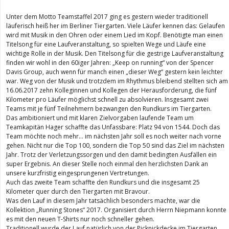
Unter dem Motto Teamstaffel 2017 ging es gestern wieder traditionell
läuferisch heiß her im Berliner Tiergarten. Viele Läufer kennen das: Gelaufen
wird mit Musik in den Ohren oder einem Lied im Kopf. Benötigte man einen
Titelsong für eine Laufveranstaltung, so spielten Wege und Läufe eine
wichtige Rolle in der Musik. Den Titelsong für die gestrige Laufveranstaltung
finden wir wohl in den 60iger Jahren: „Keep on running“ von der Spencer
Davis Group, auch wenn für manch einen „dieser Weg“ gestern kein leichter
war. Weg von der Musik und trotzdem im Rhythmus bleibend stellten sich am
16.06.2017 zehn Kolleginnen und Kollegen der Herausforderung, die fünf
Kilometer pro Läufer möglichst schnell zu absolvieren. Insgesamt zwei
Teams mit je fünf Teilnehmern bezwangen den Rundkurs im Tiergarten.
Das ambitioniert und mit klaren Zielvorgaben laufende Team um
Teamkapitän Hager schaffte das Unfassbare: Platz 94 von 1544. Doch das
Team möchte noch mehr… im nächsten Jahr soll es noch weiter nach vorne
gehen. Nicht nur die Top 100, sondern die Top 50 sind das Ziel im nächsten
Jahr. Trotz der Verletzungssorgen und den damit bedingten Ausfällen ein
super Ergebnis. An dieser Stelle noch einmal den herzlichsten Dank an
unsere kurzfristig eingesprungenen Vertretungen.
Auch das zweite Team schaffte den Rundkurs und die insgesamt 25
Kilometer quer durch den Tiergarten mit Bravour.
Was den Lauf in diesem Jahr tatsächlich besonders machte, war die
Kollektion „Running Stones“ 2017. Organisiert durch Herrn Niepmann konnte
es mit den neuen T-Shirts nur noch schneller gehen.
Traditionell wurde der Lauf natürlich von der Picknickdecke im Tiergarten