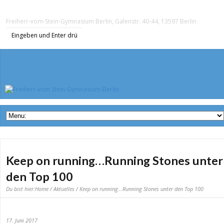
Freiherr-vom-Stein-Gymnasium Berlin, Galenstr. 40-44, 13597 Berlin
Keep on running…Running Stones unter
den Top 100
Du bist hier:
Home
/
Aktuelles
/ Keep on running...Running Stones unter den Top 100
17. Juni 2017