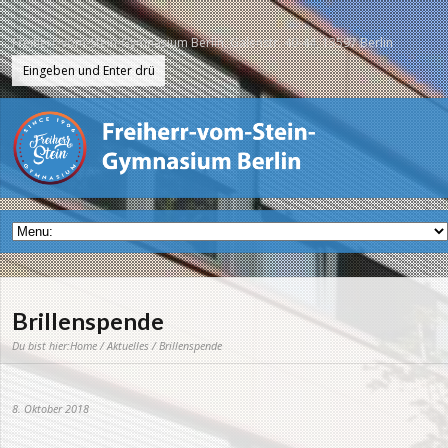
Freiherr-vom-Stein-Gymnasium Berlin, Galenstr. 40-44, 13597 Berlin
Brillenspende
Du bist hier:
Home
/
Aktuelles
/ Brillenspende
8. Oktober 2018