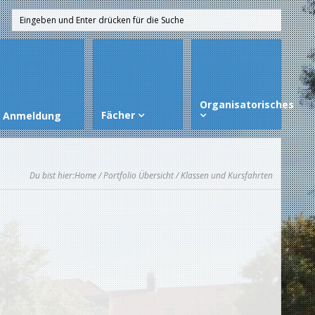
Organisatorisches
Fächer
Anmeldung
Du bist hier:
Home
/
Portfolio Übersicht
/ Klassen und Kursfahrten