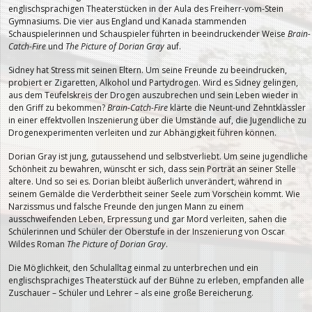
englischsprachigen Theaterstücken in der Aula des Freiherr-vom-Stein
Gymnasiums. Die vier aus England und Kanada stammenden
Schauspielerinnen und Schauspieler führten in beeindruckender Weise
Brain-
Catch-Fire
und
The Picture of Dorian Gray
auf.
Sidney hat Stress mit seinen Eltern. Um seine Freunde zu beeindrucken,
probiert er Zigaretten, Alkohol und Partydrogen. Wird es Sidney gelingen,
aus dem Teufelskreis der Drogen auszubrechen und sein Leben wieder in
den Griff zu bekommen?
Brain-Catch-Fire
klärte die Neunt-und Zehntklässler
in einer effektvollen Inszenierung über die Umstände auf, die Jugendliche zu
Drogenexperimenten verleiten und zur Abhängigkeit führen können.
Dorian Gray ist jung, gutaussehend und selbstverliebt. Um seine jugendliche
Schönheit zu bewahren, wünscht er sich, dass sein Porträt an seiner Stelle
altere. Und so sei es. Dorian bleibt äußerlich unverändert, während in
seinem Gemälde die Verderbtheit seiner Seele zum Vorschein kommt. Wie
Narzissmus und falsche Freunde den jungen Mann zu einem
ausschweifenden Leben, Erpressung und gar Mord verleiten, sahen die
Schülerinnen und Schüler der Oberstufe in der Inszenierung von Oscar
Wildes Roman
The Picture of Dorian Gray
.
Die Möglichkeit, den Schulalltag einmal zu unterbrechen und ein
englischsprachiges Theaterstück auf der Bühne zu erleben, empfanden alle
Zuschauer – Schüler und Lehrer – als eine große Bereicherung.