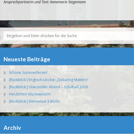
Ansprechpartnerin und Text: Annemarie Stegemann
Neueste Beiträge
Schöne Sommerferien!
[Rückblick:] Englisch-LKs bei „Debating Matters“
[Rückblick:] Glanzvoller Abend – Schulball 2026
Herzlichen Glückwunsch!
[Rückblick:] Bienvenue à Berlin
Archiv