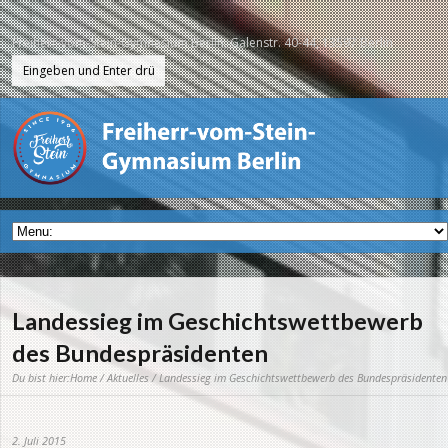
Freiherr-vom-Stein-Gymnasium Berlin, Galenstr. 40-44, 13597 Berlin
Landessieg im Geschichtswettbewerb
des Bundespräsidenten
Du bist hier:
Home
/
Aktuelles
/ Landessieg im Geschichtswettbewerb des Bundespräsidenten
2. Juli 2015