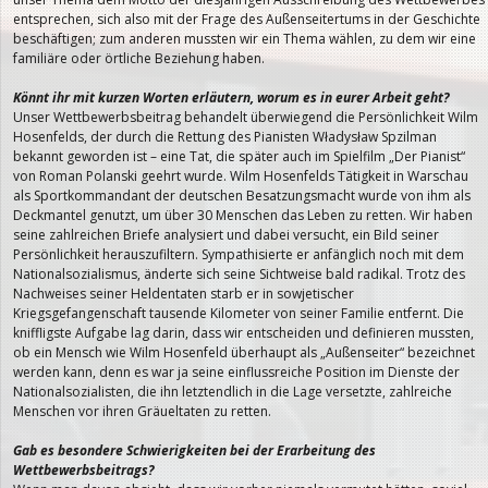
entsprechen, sich also mit der Frage des Außenseitertums in der Geschichte
beschäftigen; zum anderen mussten wir ein Thema wählen, zu dem wir eine
familiäre oder örtliche Beziehung haben.
Könnt ihr mit kurzen Worten erläutern, worum es in eurer Arbeit geht?
Unser Wettbewerbsbeitrag behandelt überwiegend die Persönlichkeit Wilm
Hosenfelds, der durch die Rettung des Pianisten Władysław Spzilman
bekannt geworden ist – eine Tat, die später auch im Spielfilm „Der Pianist“
von Roman Polanski geehrt wurde. Wilm Hosenfelds Tätigkeit in Warschau
als Sportkommandant der deutschen Besatzungsmacht wurde von ihm als
Deckmantel genutzt, um über 30 Menschen das Leben zu retten. Wir haben
seine zahlreichen Briefe analysiert und dabei versucht, ein Bild seiner
Persönlichkeit herauszufiltern. Sympathisierte er anfänglich noch mit dem
Nationalsozialismus, änderte sich seine Sichtweise bald radikal. Trotz des
Nachweises seiner Heldentaten starb er in sowjetischer
Kriegsgefangenschaft tausende Kilometer von seiner Familie entfernt. Die
kniffligste Aufgabe lag darin, dass wir entscheiden und definieren mussten,
ob ein Mensch wie Wilm Hosenfeld überhaupt als „Außenseiter“ bezeichnet
werden kann, denn es war ja seine einflussreiche Position im Dienste der
Nationalsozialisten, die ihn letztendlich in die Lage versetzte, zahlreiche
Menschen vor ihren Gräueltaten zu retten.
Gab es besondere Schwierigkeiten bei der Erarbeitung des
Wettbewerbsbeitrags?