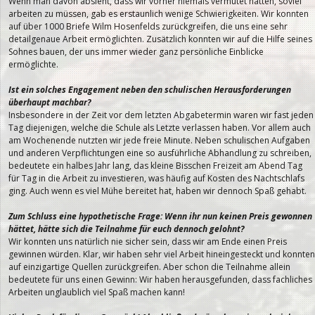
Wenn man davon absieht, dass wir vorher niemals vermutet hätten, soviel
arbeiten zu müssen, gab es erstaunlich wenige Schwierigkeiten. Wir konnten
auf über 1000 Briefe Wilm Hosenfelds zurückgreifen, die uns eine sehr
detailgenaue Arbeit ermöglichten. Zusätzlich konnten wir auf die Hilfe seines
Sohnes bauen, der uns immer wieder ganz persönliche Einblicke
ermöglichte.
Ist ein solches Engagement neben den schulischen Herausforderungen
überhaupt machbar?
Insbesondere in der Zeit vor dem letzten Abgabetermin waren wir fast jeden
Tag diejenigen, welche die Schule als Letzte verlassen haben. Vor allem auch
am Wochenende nutzten wir jede freie Minute. Neben schulischen Aufgaben
und anderen Verpflichtungen eine so ausführliche Abhandlung zu schreiben,
bedeutete ein halbes Jahr lang, das kleine Bisschen Freizeit am Abend Tag
für Tag in die Arbeit zu investieren, was häufig auf Kosten des Nachtschlafs
ging. Auch wenn es viel Mühe bereitet hat, haben wir dennoch Spaß gehabt.
Zum Schluss eine hypothetische Frage: Wenn ihr nun keinen Preis gewonnen
hättet, hätte sich die Teilnahme für euch dennoch gelohnt?
Wir konnten uns natürlich nie sicher sein, dass wir am Ende einen Preis
gewinnen würden. Klar, wir haben sehr viel Arbeit hineingesteckt und konnten
auf einzigartige Quellen zurückgreifen. Aber schon die Teilnahme allein
bedeutete für uns einen Gewinn: Wir haben herausgefunden, dass fachliches
Arbeiten unglaublich viel Spaß machen kann!