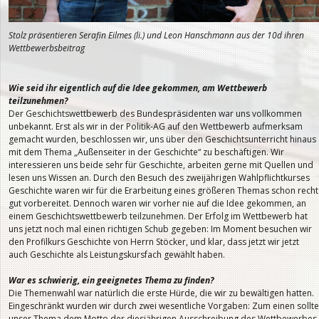
Stolz präsentieren Serafin Eilmes (li.) und Leon Hanschmann aus der 10d ihren
Wettbewerbsbeitrag
Wie seid ihr eigentlich auf die Idee gekommen, am Wettbewerb
teilzunehmen?
Der Geschichtswettbewerb des Bundespräsidenten war uns vollkommen
unbekannt. Erst als wir in der Politik-AG auf den Wettbewerb aufmerksam
gemacht wurden, beschlossen wir, uns über den Geschichtsunterricht hinaus
mit dem Thema „Außenseiter in der Geschichte“ zu beschäftigen. Wir
interessieren uns beide sehr für Geschichte, arbeiten gerne mit Quellen und
lesen uns Wissen an. Durch den Besuch des zweijährigen Wahlpflichtkurses
Geschichte waren wir für die Erarbeitung eines größeren Themas schon recht
gut vorbereitet. Dennoch waren wir vorher nie auf die Idee gekommen, an
einem Geschichtswettbewerb teilzunehmen. Der Erfolg im Wettbewerb hat
uns jetzt noch mal einen richtigen Schub gegeben: Im Moment besuchen wir
den Profilkurs Geschichte von Herrn Stöcker, und klar, dass jetzt wir jetzt
auch Geschichte als Leistungskursfach gewählt haben.
War es schwierig, ein geeignetes Thema zu finden?
Die Themenwahl war natürlich die erste Hürde, die wir zu bewältigen hatten.
Eingeschränkt wurden wir durch zwei wesentliche Vorgaben: Zum einen sollte
unser Thema dem Motto der diesjährigen Ausschreibung des Wettbewerbes