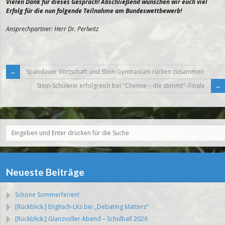
Vielen Dank für dieses Gespräch! Abschließend wünschen wir euch viel
Erfolg für die nun folgende Teilnahme am Bundeswettbewerb!
Ansprechpartner: Herr Dr. Perlwitz
Spandauer Wirtschaft und Stein-Gymnasium rücken zusammen
Stein-Schülerin erfolgreich bei "Chemie – die stimmt"–Finale
Neueste Beiträge
Schöne Sommerferien!
[Rückblick:] Englisch-LKs bei „Debating Matters“
[Rückblick:] Glanzvoller Abend – Schulball 2026