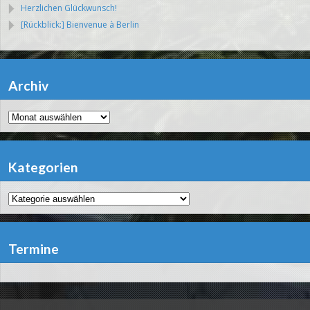
Herzlichen Glückwunsch!
[Rückblick:] Bienvenue à Berlin
Archiv
Archiv
Kategorien
Kategorien
Termine