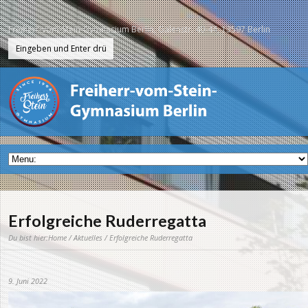
Freiherr-vom-Stein-Gymnasium Berlin, Galenstr. 40-44, 13597 Berlin
Erfolgreiche Ruderregatta
Du bist hier:
Home
/
Aktuelles
/ Erfolgreiche Ruderregatta
9. Juni 2022