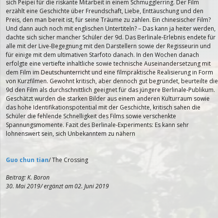
sich Peipei für die riskante Mitarbeit in einem Schmugglerring. Der Film
erzählt eine Geschichte über Freundschaft, Liebe, Enttäuschung und den
Preis, den man bereit ist, für seine Träume zu zahlen. Ein chinesischer Film?
Und dann auch noch mit englischen Untertiteln? – Das kann ja heiter werden,
dachte sich sicher mancher Schüler der 9d. Das Berlinale-Erlebnis endete für
alle mit der Live-Begegnung mit den Darstellern sowie der Regisseurin und
für einige mit dem ultimativen Starfoto danach. In den Wochen danach
erfolgte eine vertiefte inhaltliche sowie technische Auseinandersetzung mit
dem Film im Deutschunterricht und eine filmpraktische Realisierung in Form
von Kurzfilmen. Gewohnt kritisch, aber dennoch gut begründet, beurteilte die
9d den Film als durchschnittlich geeignet für das jüngere Berlinale-Publikum.
Geschätzt wurden die starken Bilder aus einem anderen Kulturraum sowie
das hohe Identifikationspotential mit der Geschichte, kritisch sahen die
Schüler die fehlende Schnelligkeit des Films sowie verschenkte
Spannungsmomente. Fazit des Berlinale-Experiments: Es kann sehr
lohnenswert sein, sich Unbekanntem zu nähern
Guo chun tian
/ The Crossing
Beitrag: K. Boron
30. Mai 2019/ ergänzt am 02. Juni 2019