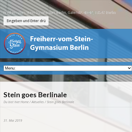
Freiherr-vom-Stein-Gymnasium Berlin, Galenstr. 40-44, 13597 Berlin
Stein goes Berlinale
Du bist hier:
Home
/
Aktuelles
/ Stein goes Berlinale
31. Mai 2019