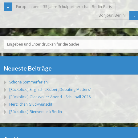
Europa leben – 35 Jahre Schulpartnerschaft Berlin-Paris
Bonjour, Berlin!
Neueste Beiträge
Schöne Sommerferien!
[Rückblick:] Englisch-LKs bei „Debating Matters“
[Rückblick:] Glanzvoller Abend – Schulball 2026
Herzlichen Glückwunsch!
[Rückblick:] Bienvenue à Berlin