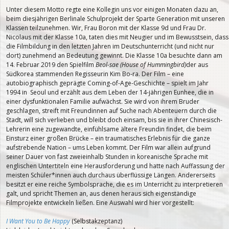
Unter diesem Motto regte eine Kollegin uns vor einigen Monaten dazu an,
beim diesjährigen Berlinale Schulprojekt der Sparte Generation mit unseren
Klassen teilzunehmen. Wir, Frau Boron mit der Klasse 9d und Frau Dr.
Nicolaus mit der Klasse 10a, taten dies mit Neugier und im Bewusstsein, dass
die Filmbildung in den letzten Jahren im Deutschunterricht (und nicht nur
dort) zunehmend an Bedeutung gewinnt. Die Klasse 10a besuchte dann am
14. Februar 2019 den Spielfilm
Beol-sae (House of Hummingbird)
der aus
Südkorea stammenden Regisseurin Kim Bo-ra. Der Film – eine
autobiographisch geprägte Coming-of-Age-Geschichte – spielt im Jahr
1994 in Seoul und erzählt aus dem Leben der 14-jährigen Eunhee, die in
einer dysfunktionalen Familie aufwächst. Sie wird von ihrem Bruder
geschlagen, streift mit Freundinnen auf Suche nach Abenteuern durch die
Stadt, will sich verlieben und bleibt doch einsam, bis sie in ihrer Chinesisch-
Lehrerin eine zugewandte, einfühlsame ältere Freundin findet, die beim
Einsturz einer großen Brücke – ein traumatisches Erlebnis für die ganze
aufstrebende Nation – ums Leben kommt. Der Film war allein aufgrund
seiner Dauer von fast zweieinhalb Stunden in koreanische Sprache mit
englischen Untertiteln eine Herausforderung und hatte nach Auffassung der
meisten Schüler*innen auch durchaus überflüssige Längen. Andererseits
besitzt er eine reiche Symbolsprache, die es im Unterricht zu interpretieren
galt, und spricht Themen an, aus denen heraus sich eigenständige
Filmprojekte entwickeln ließen. Eine Auswahl wird hier vorgestellt:
I Want You to Be Happy
(Selbstakzeptanz)