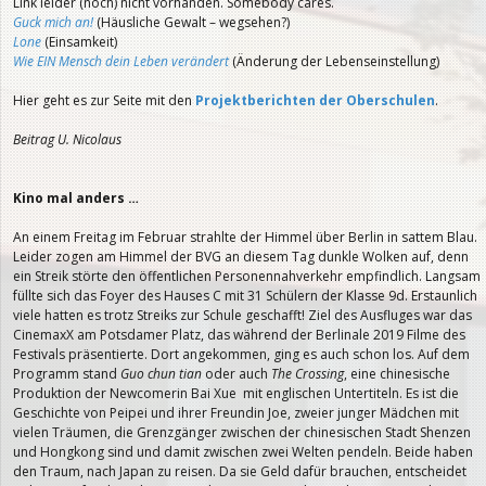
Link leider (noch) nicht vorhanden. Somebody cares.
Guck mich an!
(Häusliche Gewalt – wegsehen?)
Lone
(Einsamkeit)
Wie EIN Mensch dein Leben verändert
(Änderung der Lebenseinstellung)
Hier geht es zur Seite mit den
Projektberichten der Oberschulen
.
Beitrag U. Nicolaus
Kino mal anders …
An einem Freitag im Februar strahlte der Himmel über Berlin in sattem Blau.
Leider zogen am Himmel der BVG an diesem Tag dunkle Wolken auf, denn
ein Streik störte den öffentlichen Personennahverkehr empfindlich. Langsam
füllte sich das Foyer des Hauses C mit 31 Schülern der Klasse 9d. Erstaunlich
viele hatten es trotz Streiks zur Schule geschafft! Ziel des Ausfluges war das
CinemaxX am Potsdamer Platz, das während der Berlinale 2019 Filme des
Festivals präsentierte. Dort angekommen, ging es auch schon los. Auf dem
Programm stand
Guo chun tian
oder auch
The Crossing
, eine chinesische
Produktion der Newcomerin Bai Xue mit englischen Untertiteln. Es ist die
Geschichte von Peipei und ihrer Freundin Joe, zweier junger Mädchen mit
vielen Träumen, die Grenzgänger zwischen der chinesischen Stadt Shenzen
und Hongkong sind und damit zwischen zwei Welten pendeln. Beide haben
den Traum, nach Japan zu reisen. Da sie Geld dafür brauchen, entscheidet