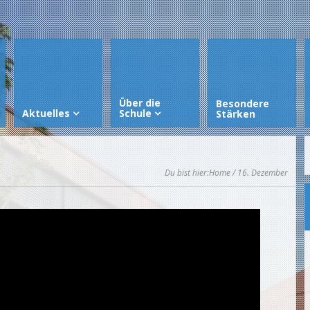
Über die
Besondere
Aktuelles
Schule
Stärken
Du bist hier:
Home
/ 16. Dezember