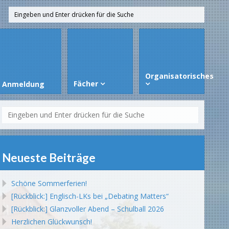
Organisatorisches
Fächer
Anmeldung
Neueste Beiträge
Schöne Sommerferien!
[Rückblick:] Englisch-LKs bei „Debating Matters“
[Rückblick:] Glanzvoller Abend – Schulball 2026
Herzlichen Glückwunsch!