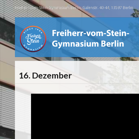
Freiherr-vom-Stein-Gymnasium Berlin, Galenstr. 40-44, 13597 Berlin
16. Dezember