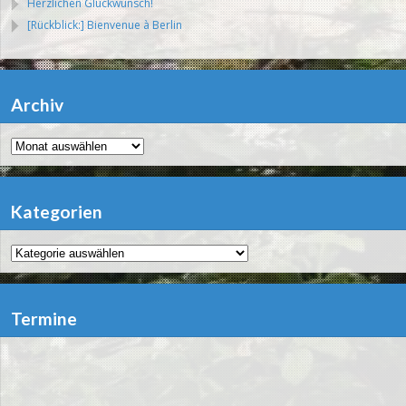
Herzlichen Glückwunsch!
[Rückblick:] Bienvenue à Berlin
Archiv
Archiv
Kategorien
Kategorien
Termine