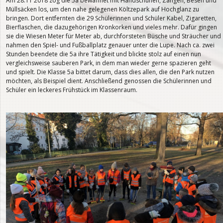
Am 28.11 2018 zog die 5a bewaffnet mit Handschuhen, Zangen, Besen und
Müllsäcken los, um den nahe gelegenen Költzepark auf Hochglanz zu
bringen. Dort entfernten die 29 Schülerinnen und Schüler Kabel, Zigaretten,
Bierflaschen, die dazugehörigen Kronkorken und vieles mehr. Dafür gingen
sie die Wiesen Meter für Meter ab, durchforsteten Büsche und Sträucher und
nahmen den Spiel- und Fußballplatz genauer unter die Lupe. Nach ca. zwei
Stunden beendete die 5a ihre Tätigkeit und blickte stolz auf einen nun
vergleichsweise sauberen Park, in dem man wieder gerne spazieren geht
und spielt. Die Klasse 5a bittet darum, dass dies allen, die den Park nutzen
möchten, als Beispiel dient. Anschließend genossen die Schülerinnen und
Schüler ein leckeres Frühstück im Klassenraum.