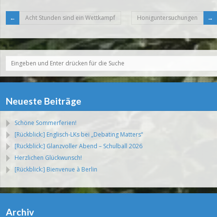
Acht Stunden sind ein Wettkampf
Honiguntersuchungen
Neueste Beiträge
Schöne Sommerferien!
[Rückblick:] Englisch-LKs bei „Debating Matters“
[Rückblick:] Glanzvoller Abend – Schulball 2026
Herzlichen Glückwunsch!
[Rückblick:] Bienvenue à Berlin
Archiv