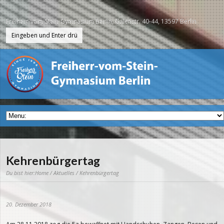
Freiherr-vom-Stein-Gymnasium Berlin, Galenstr. 40-44, 13597 Berlin
Kehrenbürgertag
Du bist hier:
Home
/
Aktuelles
/ Kehrenbürgertag
20. Dezember 2018