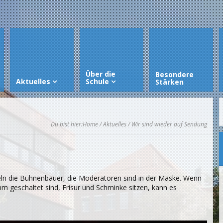
Über die
Besondere
Aktuelles
Schule
Stärken
Du bist hier:
Home
/
Aktuelles
/ Wir sind wieder auf Sendung
eln die Bühnenbauer, die Moderatoren sind in der Maske. Wenn
 geschaltet sind, Frisur und Schminke sitzen, kann es