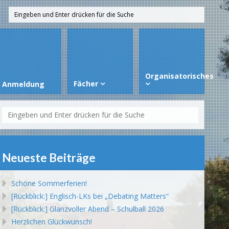
Organisatorisches
Fächer
Anmeldung
Neueste Beiträge
Schöne Sommerferien!
[Rückblick:] Englisch-LKs bei „Debating Matters“
[Rückblick:] Glanzvoller Abend – Schulball 2026
Herzlichen Glückwunsch!