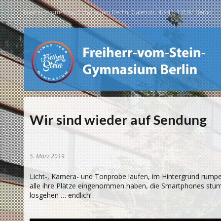
Freiherr-vom-Stein-Gymnasium Berlin, Galenstr. 40-44, 13597 Berlin
Wir sind wieder auf Sendung
5. März 2019
Licht-, Kamera- und Tonprobe laufen, im Hintergrund rump
alle ihre Plätze eingenommen haben, die Smartphones stumm
losgehen … endlich!