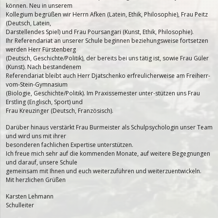
können. Neu in unserem
Kollegium begrüßen wir Herrn Afken (Latein, Ethik, Philosophie), Frau Peitz
(Deutsch, Latein,
Darstellendes Spiel) und Frau Poursangari (Kunst, Ethik, Philosophie).
Ihr Referendariat an unserer Schule beginnen beziehungsweise fortsetzen
werden Herr Fürstenberg
(Deutsch, Geschichte/Politik), der bereits bei uns tätig ist, sowie Frau Güler
(Kunst). Nach bestandenem
Referendariat bleibt auch Herr Djatschenko erfreulicherweise am Freiherr-
vom-Stein-Gymnasium
(Biologie, Geschichte/Politik). Im Praxissemester unter-stützen uns Frau
Erstling (Englisch, Sport) und
Frau Kreuzinger (Deutsch, Französisch).
Darüber hinaus verstärkt Frau Burmeister als Schulpsychologin unser Team
und wird uns mit ihrer
besonderen fachlichen Expertise unterstützen.
Ich freue mich sehr auf die kommenden Monate, auf weitere Begegnungen
und darauf, unsere Schule
gemeinsam mit Ihnen und euch weiterzuführen und weiterzuentwickeln.
Mit herzlichen Grüßen
Karsten Lehmann
Schulleiter