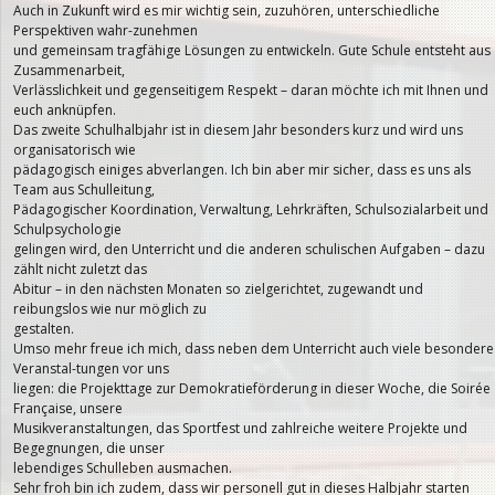
Auch in Zukunft wird es mir wichtig sein, zuzuhören, unterschiedliche
Perspektiven wahr-zunehmen
und gemeinsam tragfähige Lösungen zu entwickeln. Gute Schule entsteht aus
Zusammenarbeit,
Verlässlichkeit und gegenseitigem Respekt – daran möchte ich mit Ihnen und
euch anknüpfen.
Das zweite Schulhalbjahr ist in diesem Jahr besonders kurz und wird uns
organisatorisch wie
pädagogisch einiges abverlangen. Ich bin aber mir sicher, dass es uns als
Team aus Schulleitung,
Pädagogischer Koordination, Verwaltung, Lehrkräften, Schulsozialarbeit und
Schulpsychologie
gelingen wird, den Unterricht und die anderen schulischen Aufgaben – dazu
zählt nicht zuletzt das
Abitur – in den nächsten Monaten so zielgerichtet, zugewandt und
reibungslos wie nur möglich zu
gestalten.
Umso mehr freue ich mich, dass neben dem Unterricht auch viele besondere
Veranstal-tungen vor uns
liegen: die Projekttage zur Demokratieförderung in dieser Woche, die Soirée
Française, unsere
Musikveranstaltungen, das Sportfest und zahlreiche weitere Projekte und
Begegnungen, die unser
lebendiges Schulleben ausmachen.
Sehr froh bin ich zudem, dass wir personell gut in dieses Halbjahr starten