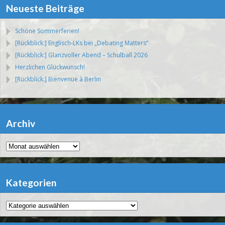
Neueste Beiträge
Schöne Sommerferien!
[Rückblick:] Englisch-LKs bei „Debating Matters“
[Rückblick:] Glanzvoller Abend – Schulball 2026
Herzlichen Glückwunsch!
[Rückblick:] Bienvenue à Berlin
Archiv
Archiv
Kategorien
Kategorien