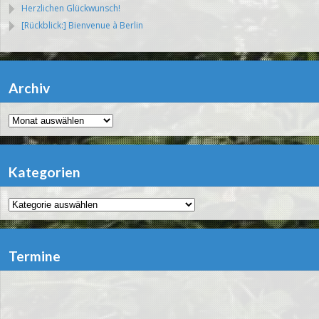
Herzlichen Glückwunsch!
[Rückblick:] Bienvenue à Berlin
Archiv
Archiv
Kategorien
Kategorien
Termine