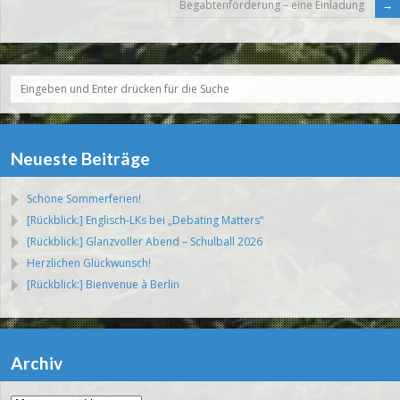
Begabtenförderung – eine Einladung
Neueste Beiträge
Schöne Sommerferien!
[Rückblick:] Englisch-LKs bei „Debating Matters“
[Rückblick:] Glanzvoller Abend – Schulball 2026
Herzlichen Glückwunsch!
[Rückblick:] Bienvenue à Berlin
Archiv