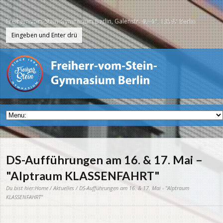
Freiherr-vom-Stein-Gymnasium Berlin, Galenstr. 40-44, 13597 Berlin
DS-Aufführungen am 16. & 17. Mai –
"Alptraum KLASSENFAHRT"
Du bist hier:
Home
/
Aktuelles
/ DS-Aufführungen am 16. & 17. Mai - "Alptraum
KLASSENFAHRT"