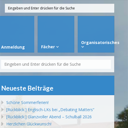
Organisatorisches
Fächer
Anmeldung
Neueste Beiträge
Schöne Sommerferien!
[Rückblick:] Englisch-LKs bei „Debating Matters“
[Rückblick:] Glanzvoller Abend – Schulball 2026
Herzlichen Glückwunsch!