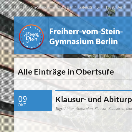
Freiherr-vom-Stein-Gymnasium Berlin, Galenstr. 40-44, 13597 Berlin
Alle Einträge in Obertsufe
09
Klausur- und Abitur
OKT.
Tags:
Abitur
,
Abiturplan
,
Klausur
,
Klausuren
,
Kla