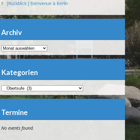
[Rückblick:] Bienvenue à Berlin
Archiv
Archiv
Kategorien
Kategorien
Termine
No events found.