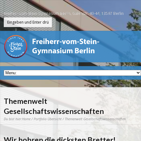
Freiherr-vom-Stein-Gymnasium Berlin, Galenstr. 40-44, 13597 Berlin
Themenwelt
Gesellschaftswissenschaften
Du bist hier:
Home
/
Portfolio Übersicht
/ Themenwelt Gesellschaftswissenschaften
Wir bohren die dicksten Bretter!