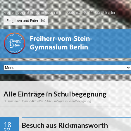
Freiherr-vom-Stein-Gymnasium Berlin, Galenstr. 40-44, 13597 Berlin
Alle Einträge in Schulbegegnung
Du bist hier:
Home
/
Aktuelles
/ Alle Einträge in Schulbegegnung
18
Besuch aus Rickmansworth
DEZ.