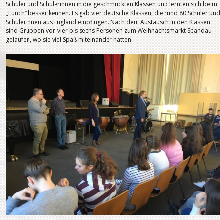
Schüler und Schülerinnen in die geschmückten Klassen und lernten sich beim
„Lunch“ besser kennen. Es gab vier deutsche Klassen, die rund 80 Schüler und
Schülerinnen aus England empfingen. Nach dem Austausch in den Klassen
sind Gruppen von vier bis sechs Personen zum Weihnachtsmarkt Spandau
gelaufen, wo sie viel Spaß miteinander hatten.