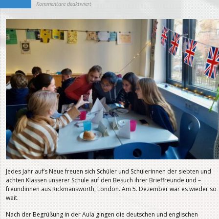
für
Kommentare deaktiviert
Besuch
aus
Rickmansworth
Jedes Jahr auf’s Neue freuen sich Schüler und Schülerinnen der siebten und
achten Klassen unserer Schule auf den Besuch ihrer Brieffreunde und –
freundinnen aus Rickmansworth, London. Am 5. Dezember war es wieder so
weit.
Nach der Begrüßung in der Aula gingen die deutschen und englischen