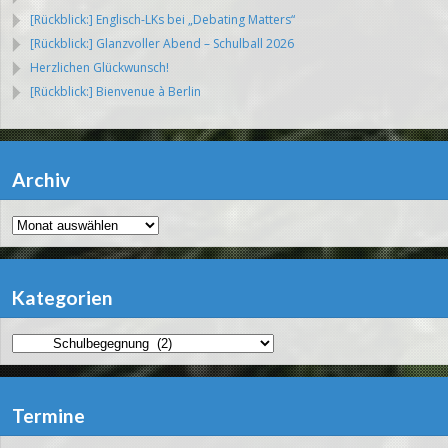
[Rückblick:] Englisch-LKs bei „Debating Matters“
[Rückblick:] Glanzvoller Abend – Schulball 2026
Herzlichen Glückwunsch!
[Rückblick:] Bienvenue à Berlin
Archiv
Archiv
Kategorien
Kategorien
Termine