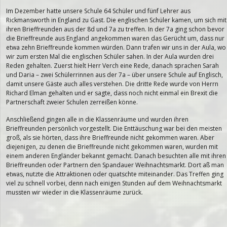
Im Dezember hatte unsere Schule 64 Schüler und fünf Lehrer aus
Rickmansworth in England zu Gast. Die englischen Schüler kamen, um sich mit
ihren Brieffreunden aus der 8d und 7a zu treffen. In der 7a ging schon bevor
die Brieffreunde aus England angekommen waren das Gerücht um, dass nur
etwa zehn Brieffreunde kommen würden. Dann trafen wir uns in der Aula, wo
wir zum ersten Mal die englischen Schüler sahen. In der Aula wurden drei
Reden gehalten. Zuerst hielt Herr Verch eine Rede, danach sprachen Sarah
und Daria – zwei Schülerrinnen aus der 7a – über unsere Schule auf Englisch,
damit unsere Gäste auch alles verstehen. Die dritte Rede wurde von Herrn
Richard Elman gehalten und er sagte, dass noch nicht einmal ein Brexit die
Partnerschaft zweier Schulen zerreißen könne.
Anschließend gingen alle in die Klassenräume und wurden ihren
Brieffreunden persönlich vorgestellt. Die Enttäuschung war bei den meisten
groß, als sie hörten, dass ihre Brieffreunde nicht gekommen waren. Aber
diejenigen, zu denen die Brieffreunde nicht gekommen waren, wurden mit
einem anderen Engländer bekannt gemacht. Danach besuchten alle mit ihren
Brieffreunden oder Partnern den Spandauer Weihnachtsmarkt. Dort aß man
etwas, nutzte die Attraktionen oder quatschte miteinander. Das Treffen ging
viel zu schnell vorbei, denn nach einigen Stunden auf dem Weihnachtsmarkt
mussten wir wieder in die Klassenräume zurück.