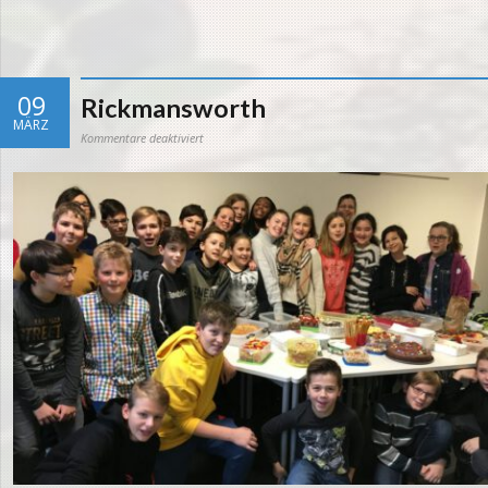
09
Rickmansworth
MÄRZ
für
Kommentare deaktiviert
Rickmansworth