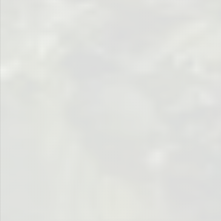
… sein Blick streng …
… seine Sprache unüberhörbar …
… seine Strafe hart …
… auch wenn manchmal nicht ganz eindeutig ist, ob …