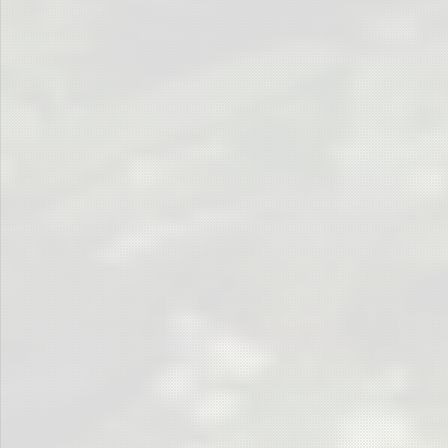
Zu einem großartigen Fußballturnier auf internationalem Niveau gehören
selbstredend exklusive Technik, als da wären Torlinientechnik, Videobeweis,
Stadionsprecher, eingängige Musik, sowie ein ebenso wie der Videobeweis
unbestechlicher Schiedsrichter, eine gut sortierte Kabelage, eine VIP-Lounge