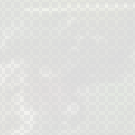
… Foul oder Schwalbe.
Zweifel an Schiedsrichterentscheidungen …
… bedürfen kräftiger Unterstützung …