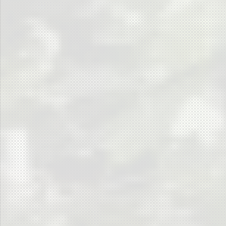
– und natürlich fachkundiges Personal, das sich mit der Technik auskennt
(siehe Bild).
Schiedsrichter, DJs, Moderatoren, helfende Hand (v.l.n.r.)
Zum VIP-Personal gehört natürlich
Der Mann in Schwarz
.
Seine Souveränität ist unantastbar …
… seine Gestik deutlich …