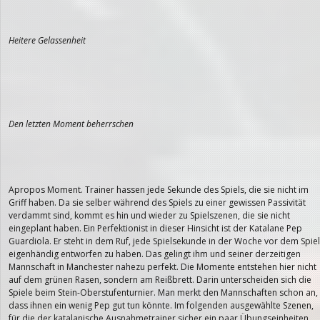
Heitere Gelassenheit
Den letzten Moment beherrschen
Apropos Moment. Trainer hassen jede Sekunde des Spiels, die sie nicht im
Griff haben. Da sie selber während des Spiels zu einer gewissen Passivität
verdammt sind, kommt es hin und wieder zu Spielszenen, die sie nicht
eingeplant haben. Ein Perfektionist in dieser Hinsicht ist der Katalane Pep
Guardiola. Er steht in dem Ruf, jede Spielsekunde in der Woche vor dem Spiel
eigenhändig entworfen zu haben. Das gelingt ihm und seiner derzeitigen
Mannschaft in Manchester nahezu perfekt. Die Momente entstehen hier nicht
auf dem grünen Rasen, sondern am Reißbrett. Darin unterscheiden sich die
Spiele beim Stein-Oberstufenturnier. Man merkt den Mannschaften schon an,
dass ihnen ein wenig Pep gut tun könnte. Im folgenden ausgewählte Szenen,
für die der katalanische Ausnahmetrainer sicher ein paar Übungseinheiten