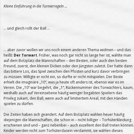
Kleine Einführung in die Turnierregeln …
… und gleich rollt der Ball …
… aber zuvor wollen wir uns noch einem anderen Thema widmen – und das
heißt:
Der Torwart
. Früher, was noch gar nicht so lange her ist, wählte man
auf dem Bolzplatz die Mannschaften – den Besten, oder auch den besten
Freund, zuerst, den kleinen Dicken oder den Jüngsten zuletzt. Der hatte dann
das bittere Los, das Spiel zwischen den Pfosten und kurz davor verbringen
zu müssen. Willigte er nicht ein, so durfte er nicht mitspielen. Der Beste
erhielt die imaginäre „10“, was ja heute oft anders ist, ebenso war es im
Verein. Die „10“ war begehrt, die „1“, Rückennummer des Torwächters, kaum,
weshalb auch auf Vereinsebene häufig weniger begabten Spielern das
Privileg zukam, den Ball, wenn auch auf limitiertem Areal, mit den Händen
spielen zu dürfen.
Die Zeiten haben sich geändert. Auf dem Bolzplatz wählen heuer häufig
diejenigen die Mannschaften, die schon in – nicht billiger – Torhüterkleidung
erschienen sind und – ganz nebenbei – auch exzellent den Ball treten können.
Kinder werden nicht zum Torhüterdasein verdammt, sie wählen dieses