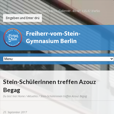
Freiherr-vom-Stein-Gymnasium Berlin, Galenstr. 40-44, 13597 Berlin
Stein-Schülerinnen treffen Azouz
Begag
Du bist hier:
Home
/
Aktuelles
/ Stein-Schülerinnen treffen Azouz Begag
25. September 2017