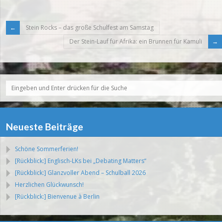
Stein Rocks – das große Schulfest am Samstag
Der Stein-Lauf für Afrika: ein Brunnen für Kamuli
Neueste Beiträge
Schöne Sommerferien!
[Rückblick:] Englisch-LKs bei „Debating Matters“
[Rückblick:] Glanzvoller Abend – Schulball 2026
Herzlichen Glückwunsch!
[Rückblick:] Bienvenue à Berlin