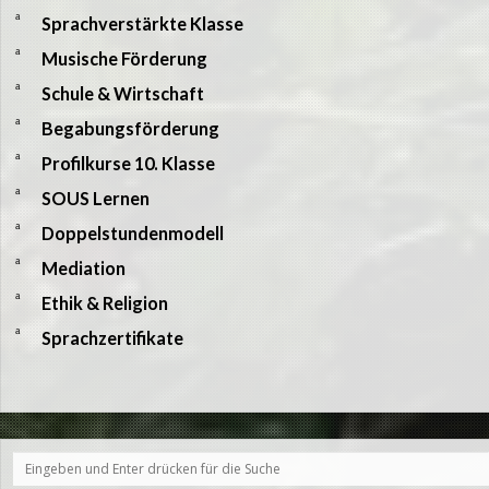
a
Sprachverstärkte Klasse
a
Musische Förderung
a
Schule & Wirtschaft
a
Begabungsförderung
a
Profilkurse 10. Klasse
a
SOUS Lernen
a
Doppelstundenmodell
a
Mediation
a
Ethik & Religion
a
Sprachzertifikate