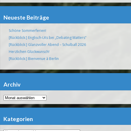
Neueste Beiträge
Schöne Sommerferien!
[Rückblick:] Englisch-LKs bei „Debating Matters“
[Rückblick:] Glanzvoller Abend – Schulball 2026
Herzlichen Glückwunsch!
[Rückblick:] Bienvenue à Berlin
Archiv
Archiv
Kategorien