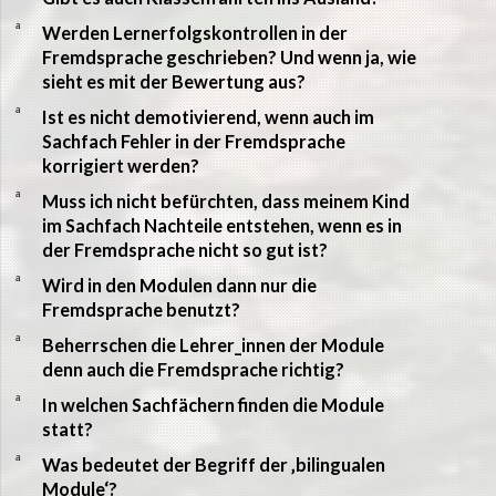
a
Werden Lernerfolgskontrollen in der
Fremdsprache geschrieben? Und wenn ja, wie
sieht es mit der Bewertung aus?
a
Ist es nicht demotivierend, wenn auch im
Sachfach Fehler in der Fremdsprache
korrigiert werden?
a
Muss ich nicht befürchten, dass meinem Kind
im Sachfach Nachteile entstehen, wenn es in
der Fremdsprache nicht so gut ist?
a
Wird in den Modulen dann nur die
Fremdsprache benutzt?
a
Beherrschen die Lehrer_innen der Module
denn auch die Fremdsprache richtig?
a
In welchen Sachfächern finden die Module
statt?
a
Was bedeutet der Begriff der ‚bilingualen
Module‘?