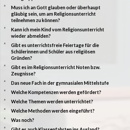
a
Muss ich an Gott glauben oder überhaupt
gläubig sein, um am Religionsunterricht
teilnehmen zu können?
a
Kann ich mein Kind vom Religionsunterricht
wieder abmelden?
a
Gibt es unterrichtsfreie Feiertage für die
Schülerinnen und Schüler aus religiösen
Gründen?
a
Gibt es im Religionsunterricht Noten bzw.
Zeugnisse?
a
Das neue Fach in der gymnasialen Mittelstufe
a
Welche Kompetenzen werden gefördert?
a
Welche Themen werden unterrichtet?
a
Welche Methoden werden eingeführt?
a
Was noch?
a
Gibt es auch Klassenfahrten ins Ausland?