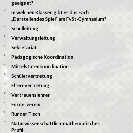
geeignet?
a
In welchen Klassen gibt es das Fach
„Darstellendes Spiel“ am FvSt-Gymnasium?
a
Schulleitung
a
Verwaltungsleitung
a
Sekretariat
a
Pädagogische Koordination
a
Mittelstufenkoordination
a
Schülervertretung
a
Elternvertretung
a
Vertrauenslehrer
a
Förderverein
a
Runder Tisch
a
Naturwissenschaftlich-mathematisches
Profil