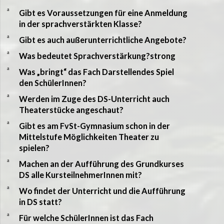
a
Gibt es Voraussetzungen für eine Anmeldung
in der sprachverstärkten Klasse?
a
Gibt es auch außerunterrichtliche Angebote?
a
Was bedeutet Sprachverstärkung?strong
a
Was „bringt“ das Fach Darstellendes Spiel
den SchülerInnen?
a
Werden im Zuge des DS-Unterricht auch
Theaterstücke angeschaut?
a
Gibt es am FvSt-Gymnasium schon in der
Mittelstufe Möglichkeiten Theater zu
spielen?
a
Machen an der Aufführung des Grundkurses
DS alle KursteilnehmerInnen mit?
a
Wo findet der Unterricht und die Aufführung
in DS statt?
a
Für welche SchülerInnen ist das Fach