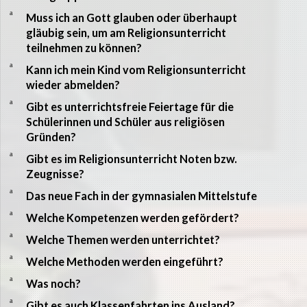
a
Muss ich an Gott glauben oder überhaupt
gläubig sein, um am Religionsunterricht
teilnehmen zu können?
a
Kann ich mein Kind vom Religionsunterricht
wieder abmelden?
a
Gibt es unterrichtsfreie Feiertage für die
Schülerinnen und Schüler aus religiösen
Gründen?
a
Gibt es im Religionsunterricht Noten bzw.
Zeugnisse?
a
Das neue Fach in der gymnasialen Mittelstufe
a
Welche Kompetenzen werden gefördert?
a
Welche Themen werden unterrichtet?
a
Welche Methoden werden eingeführt?
a
Was noch?
a
Gibt es auch Klassenfahrten ins Ausland?