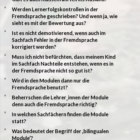
a
Werden Lernerfolgskontrollen in der
Fremdsprache geschrieben? Und wenn ja, wie
sieht es mit der Bewertung aus?
a
Ist es nicht demotivierend, wenn auch im
Sachfach Fehler in der Fremdsprache
korrigiert werden?
a
Muss ich nicht befürchten, dass meinem Kind
im Sachfach Nachteile entstehen, wenn es in
der Fremdsprache nicht so gut ist?
a
Wird in den Modulen dann nur die
Fremdsprache benutzt?
a
Beherrschen die Lehrer_innen der Module
denn auch die Fremdsprache richtig?
a
In welchen Sachfächern finden die Module
statt?
a
Was bedeutet der Begriff der ‚bilingualen
Module‘?