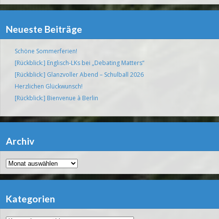
Neueste Beiträge
Schöne Sommerferien!
[Rückblick:] Englisch-LKs bei „Debating Matters“
[Rückblick:] Glanzvoller Abend – Schulball 2026
Herzlichen Glückwunsch!
[Rückblick:] Bienvenue à Berlin
Archiv
Archiv
Kategorien