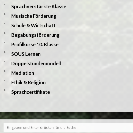
a
Sprachverstärkte Klasse
a
Musische Förderung
a
Schule & Wirtschaft
a
Begabungsförderung
a
Profilkurse 10. Klasse
a
SOUS Lernen
a
Doppelstundenmodell
a
Mediation
a
Ethik & Religion
a
Sprachzertifikate