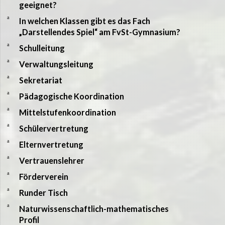
geeignet?
a
In welchen Klassen gibt es das Fach
„Darstellendes Spiel“ am FvSt-Gymnasium?
a
Schulleitung
a
Verwaltungsleitung
a
Sekretariat
a
Pädagogische Koordination
a
Mittelstufenkoordination
a
Schülervertretung
a
Elternvertretung
a
Vertrauenslehrer
a
Förderverein
a
Runder Tisch
a
Naturwissenschaftlich-mathematisches
Profil