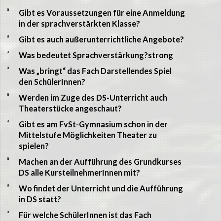
a
Gibt es Voraussetzungen für eine Anmeldung
in der sprachverstärkten Klasse?
a
Gibt es auch außerunterrichtliche Angebote?
a
Was bedeutet Sprachverstärkung?strong
a
Was „bringt“ das Fach Darstellendes Spiel
den SchülerInnen?
a
Werden im Zuge des DS-Unterricht auch
Theaterstücke angeschaut?
a
Gibt es am FvSt-Gymnasium schon in der
Mittelstufe Möglichkeiten Theater zu
spielen?
a
Machen an der Aufführung des Grundkurses
DS alle KursteilnehmerInnen mit?
a
Wo findet der Unterricht und die Aufführung
in DS statt?
a
Für welche SchülerInnen ist das Fach