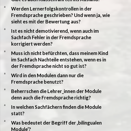
a
Werden Lernerfolgskontrollen in der
Fremdsprache geschrieben? Und wenn ja, wie
sieht es mit der Bewertung aus?
a
Ist es nicht demotivierend, wenn auch im
Sachfach Fehler in der Fremdsprache
korrigiert werden?
a
Muss ich nicht befürchten, dass meinem Kind
im Sachfach Nachteile entstehen, wenn es in
der Fremdsprache nicht so gut ist?
a
Wird in den Modulen dann nur die
Fremdsprache benutzt?
a
Beherrschen die Lehrer_innen der Module
denn auch die Fremdsprache richtig?
a
In welchen Sachfächern finden die Module
statt?
a
Was bedeutet der Begriff der ‚bilingualen
Module‘?