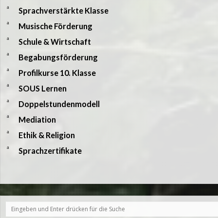
a
Sprachverstärkte Klasse
a
Musische Förderung
a
Schule & Wirtschaft
a
Begabungsförderung
a
Profilkurse 10. Klasse
a
SOUS Lernen
a
Doppelstundenmodell
a
Mediation
a
Ethik & Religion
a
Sprachzertifikate