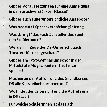
a
Gibt es Voraussetzungen für eine Anmeldung
in der sprachverstärkten Klasse?
a
Gibt es auch außerunterrichtliche Angebote?
a
Was bedeutet Sprachverstärkung?strong
a
Was „bringt“ das Fach Darstellendes Spiel
den SchülerInnen?
a
Werden im Zuge des DS-Unterricht auch
Theaterstücke angeschaut?
a
Gibt es am FvSt-Gymnasium schon in der
Mittelstufe Möglichkeiten Theater zu
spielen?
a
Machen an der Aufführung des Grundkurses
DS alle KursteilnehmerInnen mit?
a
Wo findet der Unterricht und die Aufführung
in DS statt?
a
Für welche SchülerInnen ist das Fach