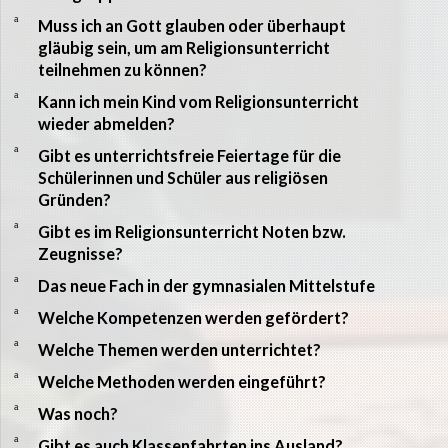
a
Muss ich an Gott glauben oder überhaupt
gläubig sein, um am Religionsunterricht
teilnehmen zu können?
a
Kann ich mein Kind vom Religionsunterricht
wieder abmelden?
a
Gibt es unterrichtsfreie Feiertage für die
Schülerinnen und Schüler aus religiösen
Gründen?
a
Gibt es im Religionsunterricht Noten bzw.
Zeugnisse?
a
Das neue Fach in der gymnasialen Mittelstufe
a
Welche Kompetenzen werden gefördert?
a
Welche Themen werden unterrichtet?
a
Welche Methoden werden eingeführt?
a
Was noch?
a
Gibt es auch Klassenfahrten ins Ausland?