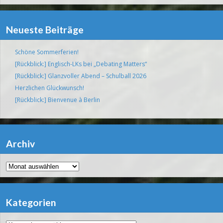
Neueste Beiträge
Schöne Sommerferien!
[Rückblick:] Englisch-LKs bei „Debating Matters“
[Rückblick:] Glanzvoller Abend – Schulball 2026
Herzlichen Glückwunsch!
[Rückblick:] Bienvenue à Berlin
Archiv
Archiv
Kategorien