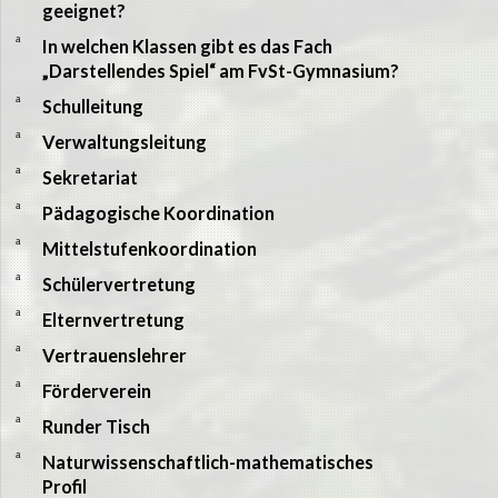
geeignet?
a
In welchen Klassen gibt es das Fach
„Darstellendes Spiel“ am FvSt-Gymnasium?
a
Schulleitung
a
Verwaltungsleitung
a
Sekretariat
a
Pädagogische Koordination
a
Mittelstufenkoordination
a
Schülervertretung
a
Elternvertretung
a
Vertrauenslehrer
a
Förderverein
a
Runder Tisch
a
Naturwissenschaftlich-mathematisches
Profil