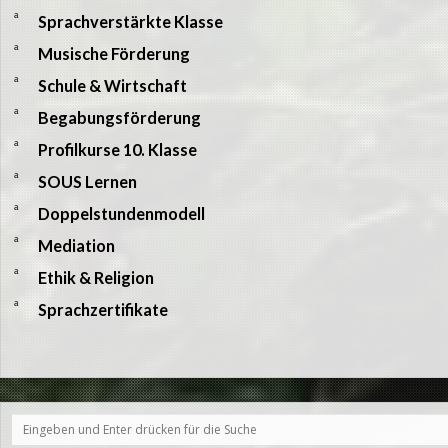
a
Sprachverstärkte Klasse
a
Musische Förderung
a
Schule & Wirtschaft
a
Begabungsförderung
a
Profilkurse 10. Klasse
a
SOUS Lernen
a
Doppelstundenmodell
a
Mediation
a
Ethik & Religion
a
Sprachzertifikate