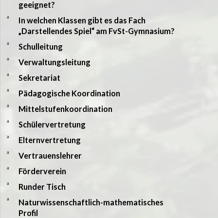
geeignet?
a
In welchen Klassen gibt es das Fach
„Darstellendes Spiel“ am FvSt-Gymnasium?
a
Schulleitung
a
Verwaltungsleitung
a
Sekretariat
a
Pädagogische Koordination
a
Mittelstufenkoordination
a
Schülervertretung
a
Elternvertretung
a
Vertrauenslehrer
a
Förderverein
a
Runder Tisch
a
Naturwissenschaftlich-mathematisches
Profil