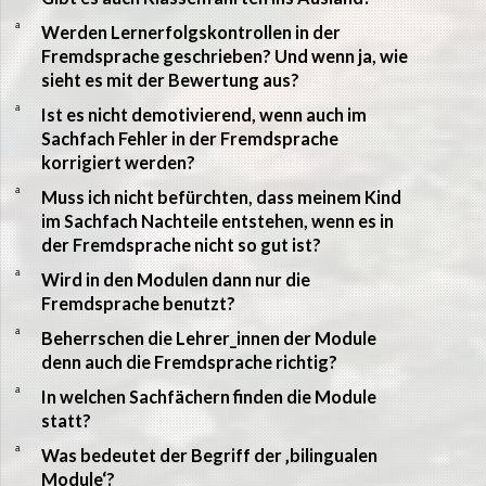
a
Werden Lernerfolgskontrollen in der
Fremdsprache geschrieben? Und wenn ja, wie
sieht es mit der Bewertung aus?
a
Ist es nicht demotivierend, wenn auch im
Sachfach Fehler in der Fremdsprache
korrigiert werden?
a
Muss ich nicht befürchten, dass meinem Kind
im Sachfach Nachteile entstehen, wenn es in
der Fremdsprache nicht so gut ist?
a
Wird in den Modulen dann nur die
Fremdsprache benutzt?
a
Beherrschen die Lehrer_innen der Module
denn auch die Fremdsprache richtig?
a
In welchen Sachfächern finden die Module
statt?
a
Was bedeutet der Begriff der ‚bilingualen
Module‘?