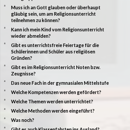
a
Muss ich an Gott glauben oder überhaupt
gläubig sein, um am Religionsunterricht
teilnehmen zu können?
a
Kann ich mein Kind vom Religionsunterricht
wieder abmelden?
a
Gibt es unterrichtsfreie Feiertage für die
Schülerinnen und Schüler aus religiösen
Gründen?
a
Gibt es im Religionsunterricht Noten bzw.
Zeugnisse?
a
Das neue Fach in der gymnasialen Mittelstufe
a
Welche Kompetenzen werden gefördert?
a
Welche Themen werden unterrichtet?
a
Welche Methoden werden eingeführt?
a
Was noch?
a
Gibt es auch Klassenfahrten ins Ausland?