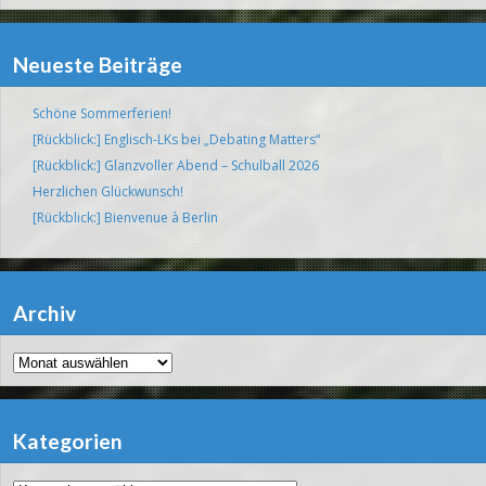
Neueste Beiträge
Schöne Sommerferien!
[Rückblick:] Englisch-LKs bei „Debating Matters“
[Rückblick:] Glanzvoller Abend – Schulball 2026
Herzlichen Glückwunsch!
[Rückblick:] Bienvenue à Berlin
Archiv
Archiv
Kategorien