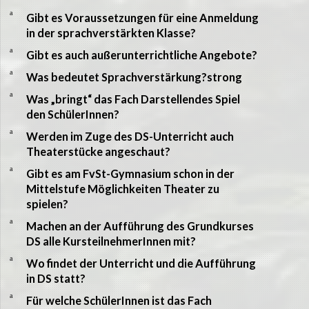
a
Gibt es Voraussetzungen für eine Anmeldung
in der sprachverstärkten Klasse?
a
Gibt es auch außerunterrichtliche Angebote?
a
Was bedeutet Sprachverstärkung?strong
a
Was „bringt“ das Fach Darstellendes Spiel
den SchülerInnen?
a
Werden im Zuge des DS-Unterricht auch
Theaterstücke angeschaut?
a
Gibt es am FvSt-Gymnasium schon in der
Mittelstufe Möglichkeiten Theater zu
spielen?
a
Machen an der Aufführung des Grundkurses
DS alle KursteilnehmerInnen mit?
a
Wo findet der Unterricht und die Aufführung
in DS statt?
a
Für welche SchülerInnen ist das Fach