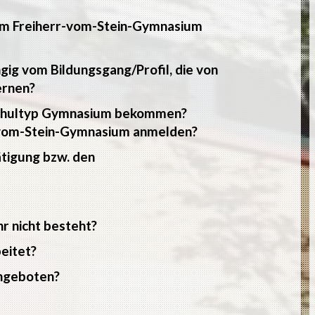
am Freiherr-vom-Stein-Gymnasium
ngig vom Bildungsgang/Profil, die von
ernen?
 Schultyp Gymnasium bekommen?
r-vom-Stein-Gymnasium anmelden?
tigung bzw. den
r nicht besteht?
eitet?
ngeboten?