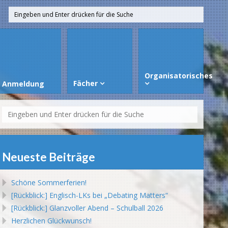
Organisatorisches
Fächer
Anmeldung
Neueste Beiträge
Schöne Sommerferien!
[Rückblick:] Englisch-LKs bei „Debating Matters“
[Rückblick:] Glanzvoller Abend – Schulball 2026
Herzlichen Glückwunsch!