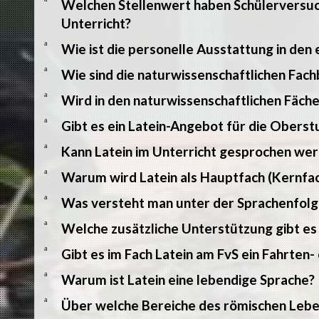
Welchen Stellenwert haben Schülerversuc
Unterricht?
a
Wie ist die personelle Ausstattung in den 
a
Wie sind die naturwissenschaftlichen Fac
a
Wird in den naturwissenschaftlichen Fäch
a
Gibt es ein Latein-Angebot für die Oberst
a
Kann Latein im Unterricht gesprochen we
a
Warum wird Latein als Hauptfach (Kernfac
a
Was versteht man unter der Sprachenfolg
a
Welche zusätzliche Unterstützung gibt es
a
Gibt es im Fach Latein am FvS ein Fahrten
a
Warum ist Latein eine lebendige Sprache?
a
Über welche Bereiche des römischen Lebe