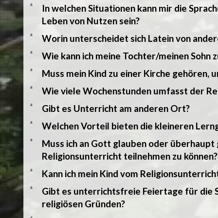
a
In welchen Situationen kann mir die Sprac
Leben von Nutzen sein?
a
Worin unterscheidet sich Latein von and
a
Wie kann ich meine Tochter/meinen Sohn z
a
Muss mein Kind zu einer Kirche gehören, 
a
Wie viele Wochenstunden umfasst der Rel
a
Gibt es Unterricht am anderen Ort?
a
Welchen Vorteil bieten die kleineren Ler
a
Muss ich an Gott glauben oder überhaupt 
Religionsunterricht teilnehmen zu können?
a
Kann ich mein Kind vom Religionsunterric
a
Gibt es unterrichtsfreie Feiertage für die
religiösen Gründen?
a