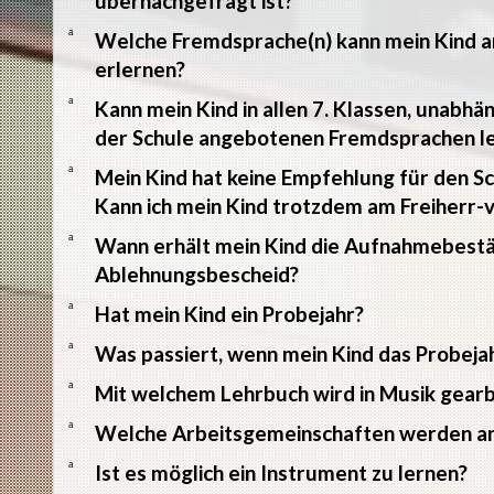
übernachgefragt ist?
a
Welche Fremdsprache(n) kann mein Kind 
erlernen?
a
Kann mein Kind in allen 7. Klassen, unabhä
der Schule angebotenen Fremdsprachen l
a
Mein Kind hat keine Empfehlung für den
Kann ich mein Kind trotzdem am Freiher
a
Wann erhält mein Kind die Aufnahmebestä
Ablehnungsbescheid?
a
Hat mein Kind ein Probejahr?
a
Was passiert, wenn mein Kind das Probejah
a
Mit welchem Lehrbuch wird in Musik gearb
a
Welche Arbeitsgemeinschaften werden a
a
Ist es möglich ein Instrument zu lernen?