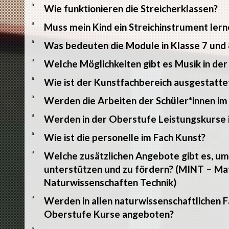
a
Wie funktionieren die Streicherklassen?
a
Muss mein Kind ein Streichinstrument lern
a
Was bedeuten die Module in Klasse 7 und 
a
Welche Möglichkeiten gibt es Musik in de
a
Wie ist der Kunstfachbereich ausgestatte
a
Werden die Arbeiten der Schüler*innen im
a
Werden in der Oberstufe Leistungskurse 
a
Wie ist die personelle im Fach Kunst?
a
Welche zusätzlichen Angebote gibt es, u
unterstützen und zu fördern? (MINT – Ma
Naturwissenschaften Technik)
a
Werden in allen naturwissenschaftlichen Fä
Oberstufe Kurse angeboten?
a