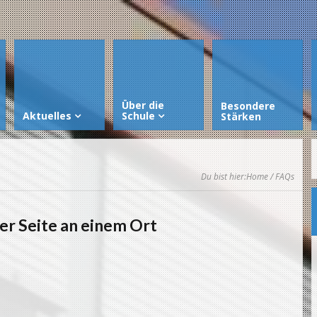
Über die
Besondere
Aktuelles
Schule
Stärken
Du bist hier:
Home
/ FAQs
er Seite an einem Ort