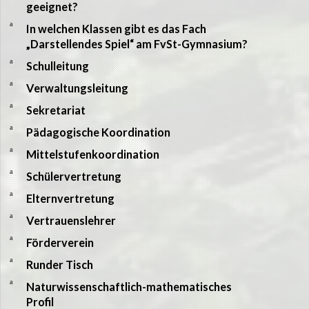
geeignet?
a
In welchen Klassen gibt es das Fach
„Darstellendes Spiel“ am FvSt-Gymnasium?
a
Schulleitung
a
Verwaltungsleitung
a
Sekretariat
a
Pädagogische Koordination
a
Mittelstufenkoordination
a
Schülervertretung
a
Elternvertretung
a
Vertrauenslehrer
a
Förderverein
a
Runder Tisch
a
Naturwissenschaftlich-mathematisches
Profil