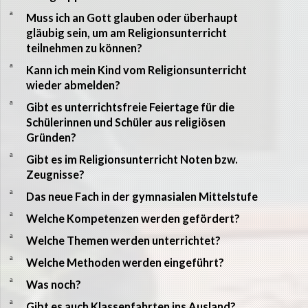
a
Muss ich an Gott glauben oder überhaupt
gläubig sein, um am Religionsunterricht
teilnehmen zu können?
a
Kann ich mein Kind vom Religionsunterricht
wieder abmelden?
a
Gibt es unterrichtsfreie Feiertage für die
Schülerinnen und Schüler aus religiösen
Gründen?
a
Gibt es im Religionsunterricht Noten bzw.
Zeugnisse?
a
Das neue Fach in der gymnasialen Mittelstufe
a
Welche Kompetenzen werden gefördert?
a
Welche Themen werden unterrichtet?
a
Welche Methoden werden eingeführt?
a
Was noch?
a
Gibt es auch Klassenfahrten ins Ausland?