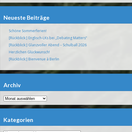
Neueste Beiträge
Schöne Sommerferien!
[Rückblick:] Englisch-LKs bei „Debating Matters“
[Rückblick:] Glanzvoller Abend – Schulball 2026
Herzlichen Glückwunsch!
[Rückblick:] Bienvenue à Berlin
Archiv
Archiv
Kategorien