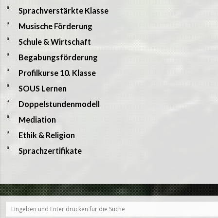
a
Sprachverstärkte Klasse
a
Musische Förderung
a
Schule & Wirtschaft
a
Begabungsförderung
a
Profilkurse 10. Klasse
a
SOUS Lernen
a
Doppelstundenmodell
a
Mediation
a
Ethik & Religion
a
Sprachzertifikate