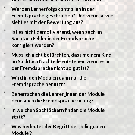
a
Werden Lernerfolgskontrollen in der
Fremdsprache geschrieben? Und wenn ja, wie
sieht es mit der Bewertung aus?
a
Ist es nicht demotivierend, wenn auch im
Sachfach Fehler in der Fremdsprache
korrigiert werden?
a
Muss ich nicht befürchten, dass meinem Kind
im Sachfach Nachteile entstehen, wenn es in
der Fremdsprache nicht so gut ist?
a
Wird in den Modulen dann nur die
Fremdsprache benutzt?
a
Beherrschen die Lehrer_innen der Module
denn auch die Fremdsprache richtig?
a
In welchen Sachfächern finden die Module
statt?
a
Was bedeutet der Begriff der ‚bilingualen
Module‘?