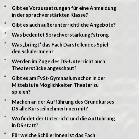
a
Gibt es Voraussetzungen für eine Anmeldung
in der sprachverstärkten Klasse?
a
Gibt es auch außerunterrichtliche Angebote?
a
Was bedeutet Sprachverstärkung?strong
a
Was „bringt“ das Fach Darstellendes Spiel
den SchülerInnen?
a
Werden im Zuge des DS-Unterricht auch
Theaterstücke angeschaut?
a
Gibt es am FvSt-Gymnasium schon in der
Mittelstufe Möglichkeiten Theater zu
spielen?
a
Machen an der Aufführung des Grundkurses
DS alle KursteilnehmerInnen mit?
a
Wo findet der Unterricht und die Aufführung
in DS statt?
a
Für welche SchülerInnen ist das Fach