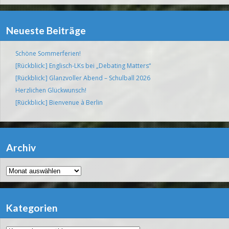
Neueste Beiträge
Schöne Sommerferien!
[Rückblick:] Englisch-LKs bei „Debating Matters“
[Rückblick:] Glanzvoller Abend – Schulball 2026
Herzlichen Glückwunsch!
[Rückblick:] Bienvenue à Berlin
Archiv
Archiv
Kategorien