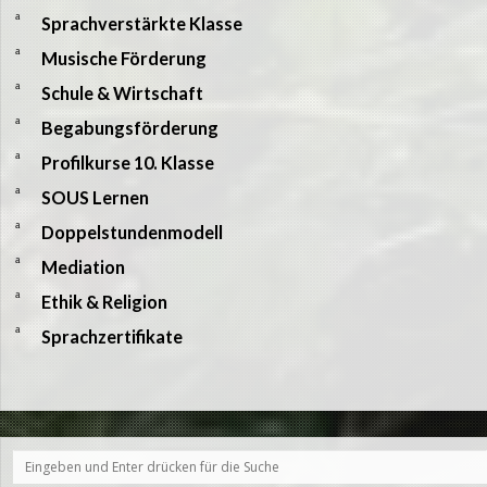
a
Sprachverstärkte Klasse
a
Musische Förderung
a
Schule & Wirtschaft
a
Begabungsförderung
a
Profilkurse 10. Klasse
a
SOUS Lernen
a
Doppelstundenmodell
a
Mediation
a
Ethik & Religion
a
Sprachzertifikate