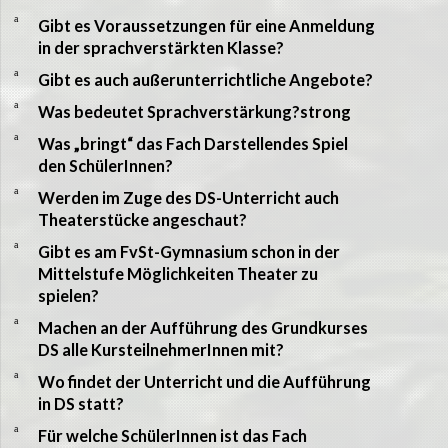
a
Gibt es Voraussetzungen für eine Anmeldung
in der sprachverstärkten Klasse?
a
Gibt es auch außerunterrichtliche Angebote?
a
Was bedeutet Sprachverstärkung?strong
a
Was „bringt“ das Fach Darstellendes Spiel
den SchülerInnen?
a
Werden im Zuge des DS-Unterricht auch
Theaterstücke angeschaut?
a
Gibt es am FvSt-Gymnasium schon in der
Mittelstufe Möglichkeiten Theater zu
spielen?
a
Machen an der Aufführung des Grundkurses
DS alle KursteilnehmerInnen mit?
a
Wo findet der Unterricht und die Aufführung
in DS statt?
a
Für welche SchülerInnen ist das Fach