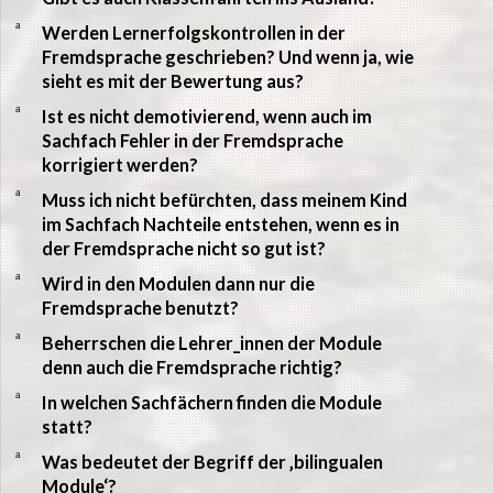
a
Werden Lernerfolgskontrollen in der
Fremdsprache geschrieben? Und wenn ja, wie
sieht es mit der Bewertung aus?
a
Ist es nicht demotivierend, wenn auch im
Sachfach Fehler in der Fremdsprache
korrigiert werden?
a
Muss ich nicht befürchten, dass meinem Kind
im Sachfach Nachteile entstehen, wenn es in
der Fremdsprache nicht so gut ist?
a
Wird in den Modulen dann nur die
Fremdsprache benutzt?
a
Beherrschen die Lehrer_innen der Module
denn auch die Fremdsprache richtig?
a
In welchen Sachfächern finden die Module
statt?
a
Was bedeutet der Begriff der ‚bilingualen
Module‘?