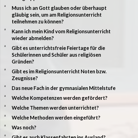
a
Muss ich an Gott glauben oder überhaupt
gläubig sein, um am Religionsunterricht
teilnehmen zu können?
a
Kann ich mein Kind vom Religionsunterricht
wieder abmelden?
a
Gibt es unterrichtsfreie Feiertage für die
Schülerinnen und Schüler aus religiösen
Gründen?
a
Gibt es im Religionsunterricht Noten bzw.
Zeugnisse?
a
Das neue Fach in der gymnasialen Mittelstufe
a
Welche Kompetenzen werden gefördert?
a
Welche Themen werden unterrichtet?
a
Welche Methoden werden eingeführt?
a
Was noch?
a
Gibt es auch Klassenfahrten ins Ausland?