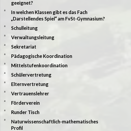
geeignet?
a
In welchen Klassen gibt es das Fach
„Darstellendes Spiel“ am FvSt-Gymnasium?
a
Schulleitung
a
Verwaltungsleitung
a
Sekretariat
a
Pädagogische Koordination
a
Mittelstufenkoordination
a
Schülervertretung
a
Elternvertretung
a
Vertrauenslehrer
a
Förderverein
a
Runder Tisch
a
Naturwissenschaftlich-mathematisches
Profil