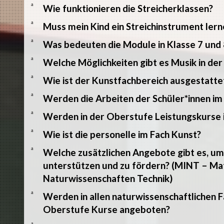
a
Wie funktionieren die Streicherklassen?
a
Muss mein Kind ein Streichinstrument lern
a
Was bedeuten die Module in Klasse 7 und 
a
Welche Möglichkeiten gibt es Musik in de
a
Wie ist der Kunstfachbereich ausgestatte
a
Werden die Arbeiten der Schüler*innen im
a
Werden in der Oberstufe Leistungskurse 
a
Wie ist die personelle im Fach Kunst?
a
Welche zusätzlichen Angebote gibt es, u
unterstützen und zu fördern? (MINT – Ma
Naturwissenschaften Technik)
a
Werden in allen naturwissenschaftlichen Fä
Oberstufe Kurse angeboten?
a