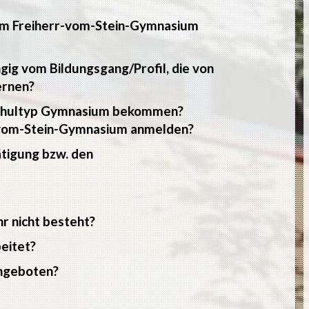
am Freiherr-vom-Stein-Gymnasium
ngig vom Bildungsgang/Profil, die von
ernen?
 Schultyp Gymnasium bekommen?
r-vom-Stein-Gymnasium anmelden?
tigung bzw. den
r nicht besteht?
eitet?
ngeboten?