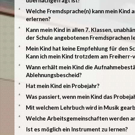
übernachgefragt ist?
a
Welche Fremdsprache(n) kann mein Kind 
erlernen?
a
Kann mein Kind in allen 7. Klassen, unabhä
der Schule angebotenen Fremdsprachen l
a
Mein Kind hat keine Empfehlung für den
Kann ich mein Kind trotzdem am Freiher
a
Wann erhält mein Kind die Aufnahmebestä
Ablehnungsbescheid?
a
Hat mein Kind ein Probejahr?
a
Was passiert, wenn mein Kind das Probejah
a
Mit welchem Lehrbuch wird in Musik gearb
a
Welche Arbeitsgemeinschaften werden a
a
Ist es möglich ein Instrument zu lernen?