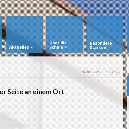
Über die
Besondere
Aktuelles
Schule
Stärken
Du bist hier:
Home
/ FAQs
er Seite an einem Ort