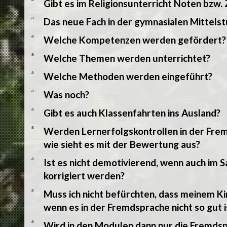
Gibt es im Religionsunterricht Noten bzw.
a
Das neue Fach in der gymnasialen Mittels
a
Welche Kompetenzen werden gefördert?
a
Welche Themen werden unterrichtet?
a
Welche Methoden werden eingeführt?
a
Was noch?
a
Gibt es auch Klassenfahrten ins Ausland?
a
Werden Lernerfolgskontrollen in der Fre
wie sieht es mit der Bewertung aus?
a
Ist es nicht demotivierend, wenn auch im 
korrigiert werden?
a
Muss ich nicht befürchten, dass meinem Ki
wenn es in der Fremdsprache nicht so gut i
a
Wird in den Modulen dann nur die Fremds