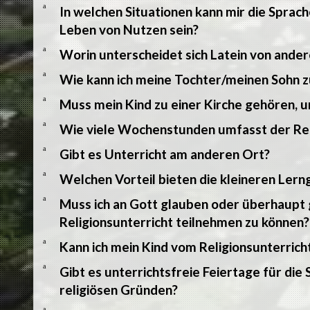
a
In welchen Situationen kann mir die Sprac
Leben von Nutzen sein?
a
Worin unterscheidet sich Latein von and
a
Wie kann ich meine Tochter/meinen Sohn z
a
Muss mein Kind zu einer Kirche gehören, 
a
Wie viele Wochenstunden umfasst der Rel
a
Gibt es Unterricht am anderen Ort?
a
Welchen Vorteil bieten die kleineren Ler
a
Muss ich an Gott glauben oder überhaupt 
Religionsunterricht teilnehmen zu können?
a
Kann ich mein Kind vom Religionsunterric
a
Gibt es unterrichtsfreie Feiertage für die
religiösen Gründen?
a