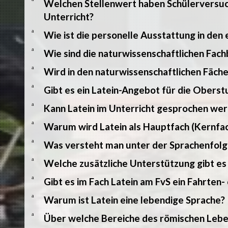
Welchen Stellenwert haben Schülerversuc
Unterricht?
a
Wie ist die personelle Ausstattung in den 
a
Wie sind die naturwissenschaftlichen Fac
a
Wird in den naturwissenschaftlichen Fäch
a
Gibt es ein Latein-Angebot für die Oberst
a
Kann Latein im Unterricht gesprochen we
a
Warum wird Latein als Hauptfach (Kernfac
a
Was versteht man unter der Sprachenfolg
a
Welche zusätzliche Unterstützung gibt es
a
Gibt es im Fach Latein am FvS ein Fahrten
a
Warum ist Latein eine lebendige Sprache?
a
Über welche Bereiche des römischen Lebe