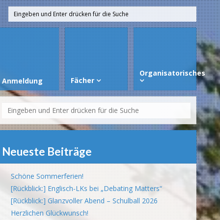
Organisatorisches
Fächer
Anmeldung
Neueste Beiträge
Schöne Sommerferien!
[Rückblick:] Englisch-LKs bei „Debating Matters“
[Rückblick:] Glanzvoller Abend – Schulball 2026
Herzlichen Glückwunsch!