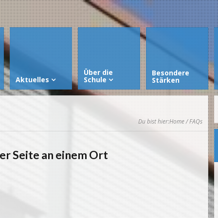
Über die
Besondere
Aktuelles
Schule
Stärken
Du bist hier:
Home
/ FAQs
er Seite an einem Ort