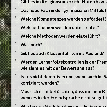
Gibt es im Religionsunterricht Noten bzw.
a
Das neue Fach in der gymnasialen Mittels
a
Welche Kompetenzen werden gefördert?
a
Welche Themen werden unterrichtet?
a
Welche Methoden werden eingeführt?
a
Was noch?
a
Gibt es auch Klassenfahrten ins Ausland?
a
Werden Lernerfolgskontrollen in der Fre
wie sieht es mit der Bewertung aus?
a
Ist es nicht demotivierend, wenn auch im 
korrigiert werden?
a
Muss ich nicht befürchten, dass meinem Ki
wenn es in der Fremdsprache nicht so gut i
a
Wird in den Modulen dann nur die Fremds