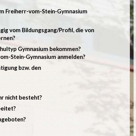
am Freiherr-vom-Stein-Gymnasium
ngig vom Bildungsgang/Profil, die von
ernen?
 Schultyp Gymnasium bekommen?
r-vom-Stein-Gymnasium anmelden?
tigung bzw. den
r nicht besteht?
eitet?
ngeboten?