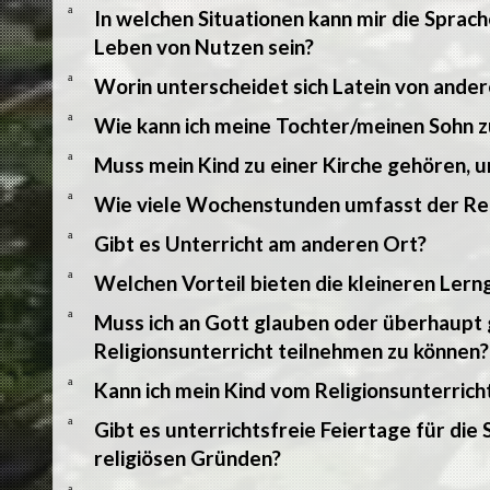
a
In welchen Situationen kann mir die Sprac
Leben von Nutzen sein?
a
Worin unterscheidet sich Latein von and
a
Wie kann ich meine Tochter/meinen Sohn z
a
Muss mein Kind zu einer Kirche gehören, 
a
Wie viele Wochenstunden umfasst der Rel
a
Gibt es Unterricht am anderen Ort?
a
Welchen Vorteil bieten die kleineren Ler
a
Muss ich an Gott glauben oder überhaupt 
Religionsunterricht teilnehmen zu können?
a
Kann ich mein Kind vom Religionsunterric
a
Gibt es unterrichtsfreie Feiertage für die
religiösen Gründen?
a