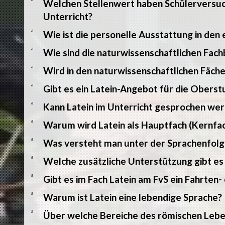
Welchen Stellenwert haben Schülerversuc
Unterricht?
a
Wie ist die personelle Ausstattung in den 
a
Wie sind die naturwissenschaftlichen Fac
a
Wird in den naturwissenschaftlichen Fäch
a
Gibt es ein Latein-Angebot für die Oberst
a
Kann Latein im Unterricht gesprochen we
a
Warum wird Latein als Hauptfach (Kernfac
a
Was versteht man unter der Sprachenfolg
a
Welche zusätzliche Unterstützung gibt es
a
Gibt es im Fach Latein am FvS ein Fahrten
a
Warum ist Latein eine lebendige Sprache?
a
Über welche Bereiche des römischen Lebe