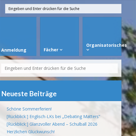
Organisatorisches
Fächer
Anmeldung
Neueste Beiträge
Schöne Sommerferien!
[Rückblick:] Englisch-LKs bei „Debating Matters“
[Rückblick:] Glanzvoller Abend – Schulball 2026
Herzlichen Glückwunsch!