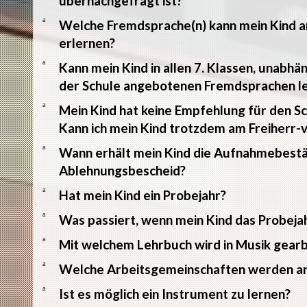
übernachgefragt ist?
a
Welche Fremdsprache(n) kann mein Kind 
erlernen?
a
Kann mein Kind in allen 7. Klassen, unabhä
der Schule angebotenen Fremdsprachen l
a
Mein Kind hat keine Empfehlung für den
Kann ich mein Kind trotzdem am Freiher
a
Wann erhält mein Kind die Aufnahmebestä
Ablehnungsbescheid?
a
Hat mein Kind ein Probejahr?
a
Was passiert, wenn mein Kind das Probejah
a
Mit welchem Lehrbuch wird in Musik gearb
a
Welche Arbeitsgemeinschaften werden a
a
Ist es möglich ein Instrument zu lernen?