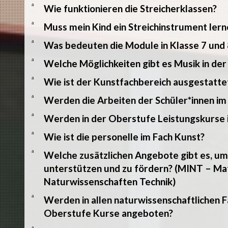
a
Wie funktionieren die Streicherklassen?
a
Muss mein Kind ein Streichinstrument lern
a
Was bedeuten die Module in Klasse 7 und 
a
Welche Möglichkeiten gibt es Musik in de
a
Wie ist der Kunstfachbereich ausgestatte
a
Werden die Arbeiten der Schüler*innen im
a
Werden in der Oberstufe Leistungskurse 
a
Wie ist die personelle im Fach Kunst?
a
Welche zusätzlichen Angebote gibt es, u
unterstützen und zu fördern? (MINT – Ma
Naturwissenschaften Technik)
a
Werden in allen naturwissenschaftlichen Fä
Oberstufe Kurse angeboten?
a