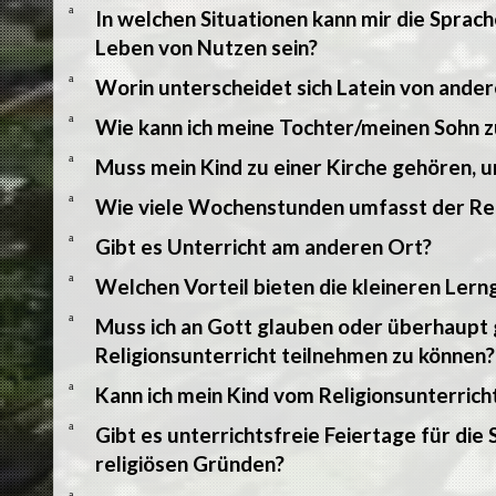
a
In welchen Situationen kann mir die Sprac
Leben von Nutzen sein?
a
Worin unterscheidet sich Latein von and
a
Wie kann ich meine Tochter/meinen Sohn z
a
Muss mein Kind zu einer Kirche gehören, 
a
Wie viele Wochenstunden umfasst der Rel
a
Gibt es Unterricht am anderen Ort?
a
Welchen Vorteil bieten die kleineren Ler
a
Muss ich an Gott glauben oder überhaupt 
Religionsunterricht teilnehmen zu können?
a
Kann ich mein Kind vom Religionsunterric
a
Gibt es unterrichtsfreie Feiertage für die
religiösen Gründen?
a