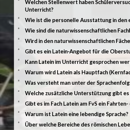
Welchen Stellenwert haben Schülerversuc
Unterricht?
a
Wie ist die personelle Ausstattung in den 
a
Wie sind die naturwissenschaftlichen Fac
a
Wird in den naturwissenschaftlichen Fäch
a
Gibt es ein Latein-Angebot für die Oberst
a
Kann Latein im Unterricht gesprochen we
a
Warum wird Latein als Hauptfach (Kernfac
a
Was versteht man unter der Sprachenfolg
a
Welche zusätzliche Unterstützung gibt es
a
Gibt es im Fach Latein am FvS ein Fahrten
a
Warum ist Latein eine lebendige Sprache?
a
Über welche Bereiche des römischen Lebe