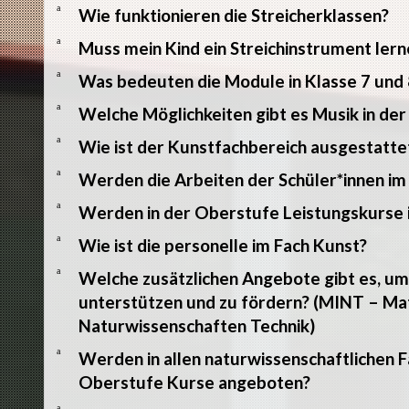
a
Wie funktionieren die Streicherklassen?
a
Muss mein Kind ein Streichinstrument lern
a
Was bedeuten die Module in Klasse 7 und 
a
Welche Möglichkeiten gibt es Musik in de
a
Wie ist der Kunstfachbereich ausgestatte
a
Werden die Arbeiten der Schüler*innen im
a
Werden in der Oberstufe Leistungskurse 
a
Wie ist die personelle im Fach Kunst?
a
Welche zusätzlichen Angebote gibt es, u
unterstützen und zu fördern? (MINT – Ma
Naturwissenschaften Technik)
a
Werden in allen naturwissenschaftlichen Fä
Oberstufe Kurse angeboten?
a