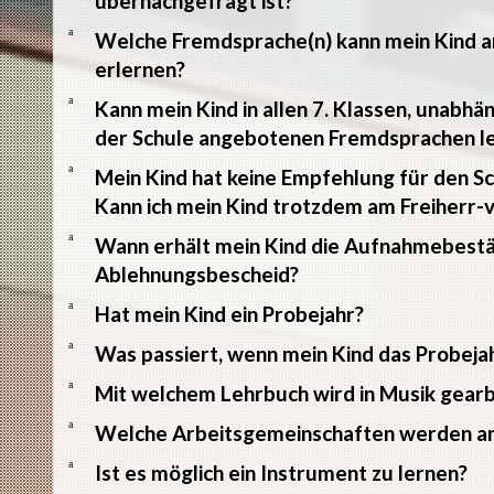
übernachgefragt ist?
a
Welche Fremdsprache(n) kann mein Kind 
erlernen?
a
Kann mein Kind in allen 7. Klassen, unabhä
der Schule angebotenen Fremdsprachen l
a
Mein Kind hat keine Empfehlung für den
Kann ich mein Kind trotzdem am Freiher
a
Wann erhält mein Kind die Aufnahmebestä
Ablehnungsbescheid?
a
Hat mein Kind ein Probejahr?
a
Was passiert, wenn mein Kind das Probejah
a
Mit welchem Lehrbuch wird in Musik gearb
a
Welche Arbeitsgemeinschaften werden a
a
Ist es möglich ein Instrument zu lernen?