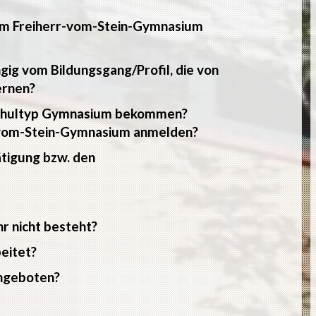
am Freiherr-vom-Stein-Gymnasium
ngig vom Bildungsgang/Profil, die von
ernen?
 Schultyp Gymnasium bekommen?
r-vom-Stein-Gymnasium anmelden?
tigung bzw. den
r nicht besteht?
eitet?
ngeboten?