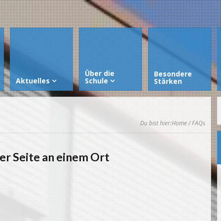
Über die
Besondere
Aktuelles
Schule
Stärken
Du bist hier:
Home
/ FAQs
er Seite an einem Ort