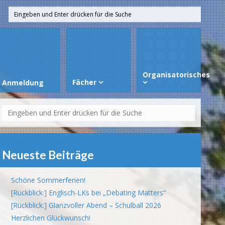
Organisatorisches
Fächer
Anmeldung
Neueste Beiträge
Schöne Sommerferien!
[Rückblick:] Englisch-LKs bei „Debating Matters“
[Rückblick:] Glanzvoller Abend – Schulball 2026
Herzlichen Glückwunsch!