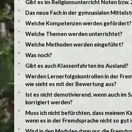
Gibt es im Religionsunterricht Noten bzw.
a
Das neue Fach in der gymnasialen Mittels
a
Welche Kompetenzen werden gefördert?
a
Welche Themen werden unterrichtet?
a
Welche Methoden werden eingeführt?
a
Was noch?
a
Gibt es auch Klassenfahrten ins Ausland?
a
Werden Lernerfolgskontrollen in der Fre
wie sieht es mit der Bewertung aus?
a
Ist es nicht demotivierend, wenn auch im 
korrigiert werden?
a
Muss ich nicht befürchten, dass meinem Ki
wenn es in der Fremdsprache nicht so gut i
a
Wird in den Modulen dann nur die Fremds