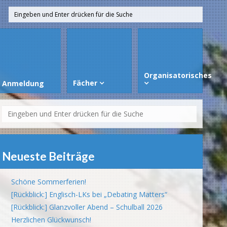
Organisatorisches
Fächer
Anmeldung
Neueste Beiträge
Schöne Sommerferien!
[Rückblick:] Englisch-LKs bei „Debating Matters“
[Rückblick:] Glanzvoller Abend – Schulball 2026
Herzlichen Glückwunsch!