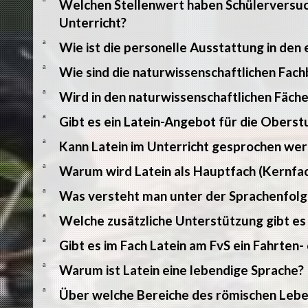
Welchen Stellenwert haben Schülerversuc
Unterricht?
a
Wie ist die personelle Ausstattung in den 
a
Wie sind die naturwissenschaftlichen Fac
a
Wird in den naturwissenschaftlichen Fäch
a
Gibt es ein Latein-Angebot für die Oberst
a
Kann Latein im Unterricht gesprochen we
a
Warum wird Latein als Hauptfach (Kernfac
a
Was versteht man unter der Sprachenfolg
a
Welche zusätzliche Unterstützung gibt es
a
Gibt es im Fach Latein am FvS ein Fahrten
a
Warum ist Latein eine lebendige Sprache?
a
Über welche Bereiche des römischen Lebe