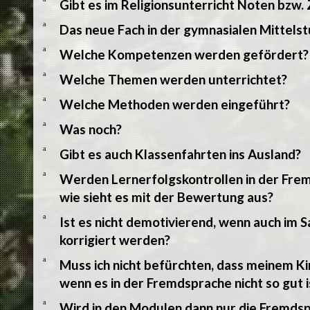
Gibt es im Religionsunterricht Noten bzw.
a
Das neue Fach in der gymnasialen Mittels
a
Welche Kompetenzen werden gefördert?
a
Welche Themen werden unterrichtet?
a
Welche Methoden werden eingeführt?
a
Was noch?
a
Gibt es auch Klassenfahrten ins Ausland?
a
Werden Lernerfolgskontrollen in der Fre
wie sieht es mit der Bewertung aus?
a
Ist es nicht demotivierend, wenn auch im 
korrigiert werden?
a
Muss ich nicht befürchten, dass meinem Ki
wenn es in der Fremdsprache nicht so gut i
a
Wird in den Modulen dann nur die Fremds