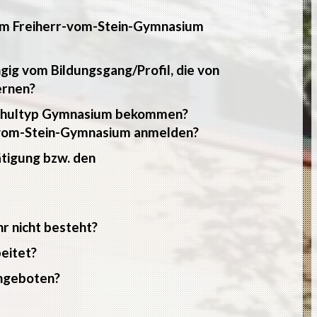
am Freiherr-vom-Stein-Gymnasium
ngig vom Bildungsgang/Profil, die von
ernen?
 Schultyp Gymnasium bekommen?
r-vom-Stein-Gymnasium anmelden?
tigung bzw. den
r nicht besteht?
eitet?
ngeboten?