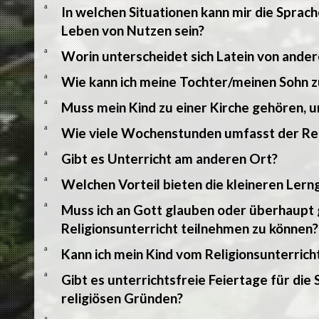
a
In welchen Situationen kann mir die Sprac
Leben von Nutzen sein?
a
Worin unterscheidet sich Latein von and
a
Wie kann ich meine Tochter/meinen Sohn z
a
Muss mein Kind zu einer Kirche gehören, 
a
Wie viele Wochenstunden umfasst der Rel
a
Gibt es Unterricht am anderen Ort?
a
Welchen Vorteil bieten die kleineren Ler
a
Muss ich an Gott glauben oder überhaupt 
Religionsunterricht teilnehmen zu können?
a
Kann ich mein Kind vom Religionsunterric
a
Gibt es unterrichtsfreie Feiertage für die
religiösen Gründen?
a