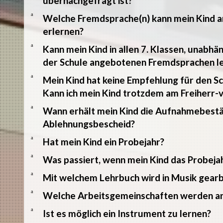
übernachgefragt ist?
a
Welche Fremdsprache(n) kann mein Kind 
erlernen?
a
Kann mein Kind in allen 7. Klassen, unabhä
der Schule angebotenen Fremdsprachen l
a
Mein Kind hat keine Empfehlung für den
Kann ich mein Kind trotzdem am Freiher
a
Wann erhält mein Kind die Aufnahmebestä
Ablehnungsbescheid?
a
Hat mein Kind ein Probejahr?
a
Was passiert, wenn mein Kind das Probejah
a
Mit welchem Lehrbuch wird in Musik gearb
a
Welche Arbeitsgemeinschaften werden a
a
Ist es möglich ein Instrument zu lernen?