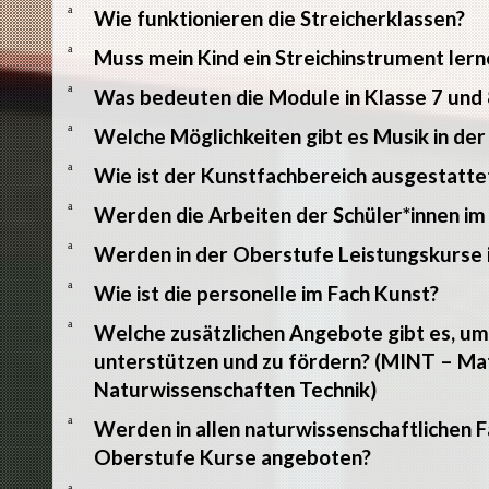
a
Wie funktionieren die Streicherklassen?
a
Muss mein Kind ein Streichinstrument lern
a
Was bedeuten die Module in Klasse 7 und 
a
Welche Möglichkeiten gibt es Musik in de
a
Wie ist der Kunstfachbereich ausgestatte
a
Werden die Arbeiten der Schüler*innen im
a
Werden in der Oberstufe Leistungskurse 
a
Wie ist die personelle im Fach Kunst?
a
Welche zusätzlichen Angebote gibt es, u
unterstützen und zu fördern? (MINT – Ma
Naturwissenschaften Technik)
a
Werden in allen naturwissenschaftlichen Fä
Oberstufe Kurse angeboten?
a