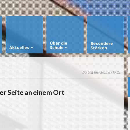
Über die
Besondere
Aktuelles
Schule
Stärken
Du bist hier:
Home
/ FAQs
er Seite an einem Ort