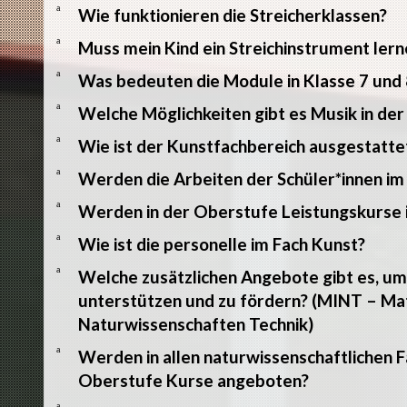
a
Wie funktionieren die Streicherklassen?
a
Muss mein Kind ein Streichinstrument lern
a
Was bedeuten die Module in Klasse 7 und 
a
Welche Möglichkeiten gibt es Musik in de
a
Wie ist der Kunstfachbereich ausgestatte
a
Werden die Arbeiten der Schüler*innen im
a
Werden in der Oberstufe Leistungskurse 
a
Wie ist die personelle im Fach Kunst?
a
Welche zusätzlichen Angebote gibt es, u
unterstützen und zu fördern? (MINT – Ma
Naturwissenschaften Technik)
a
Werden in allen naturwissenschaftlichen Fä
Oberstufe Kurse angeboten?
a