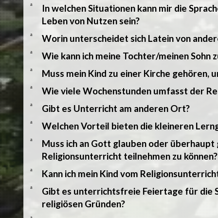
a
In welchen Situationen kann mir die Sprac
Leben von Nutzen sein?
a
Worin unterscheidet sich Latein von and
a
Wie kann ich meine Tochter/meinen Sohn z
a
Muss mein Kind zu einer Kirche gehören, 
a
Wie viele Wochenstunden umfasst der Rel
a
Gibt es Unterricht am anderen Ort?
a
Welchen Vorteil bieten die kleineren Ler
a
Muss ich an Gott glauben oder überhaupt 
Religionsunterricht teilnehmen zu können?
a
Kann ich mein Kind vom Religionsunterric
a
Gibt es unterrichtsfreie Feiertage für die
religiösen Gründen?
a