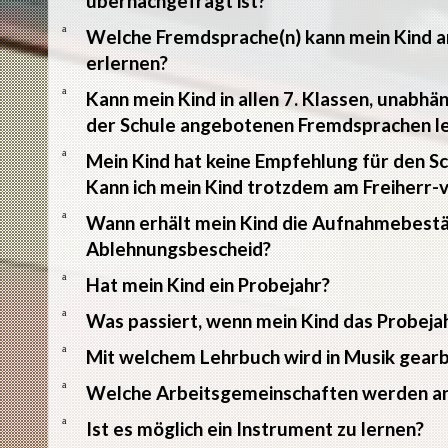
übernachgefragt ist?
a
Welche Fremdsprache(n) kann mein Kind 
erlernen?
a
Kann mein Kind in allen 7. Klassen, unabhä
der Schule angebotenen Fremdsprachen l
a
Mein Kind hat keine Empfehlung für den
Kann ich mein Kind trotzdem am Freiher
a
Wann erhält mein Kind die Aufnahmebestä
Ablehnungsbescheid?
a
Hat mein Kind ein Probejahr?
a
Was passiert, wenn mein Kind das Probejah
a
Mit welchem Lehrbuch wird in Musik gearb
a
Welche Arbeitsgemeinschaften werden a
a
Ist es möglich ein Instrument zu lernen?