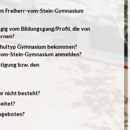
am Freiherr-vom-Stein-Gymnasium
ngig vom Bildungsgang/Profil, die von
ernen?
 Schultyp Gymnasium bekommen?
r-vom-Stein-Gymnasium anmelden?
tigung bzw. den
r nicht besteht?
eitet?
ngeboten?