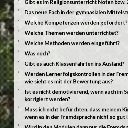
Gibt es im Religionsunterricht Noten bzw.
a
Das neue Fach in der gymnasialen Mittels
a
Welche Kompetenzen werden gefördert?
a
Welche Themen werden unterrichtet?
a
Welche Methoden werden eingeführt?
a
Was noch?
a
Gibt es auch Klassenfahrten ins Ausland?
a
Werden Lernerfolgskontrollen in der Fre
wie sieht es mit der Bewertung aus?
a
Ist es nicht demotivierend, wenn auch im 
korrigiert werden?
a
Muss ich nicht befürchten, dass meinem Ki
wenn es in der Fremdsprache nicht so gut i
a
Wird in den Modulen dann nur die Fremds