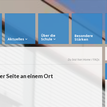
Über die
Besondere
Aktuelles
Schule
Stärken
Du bist hier:
Home
/ FAQs
er Seite an einem Ort