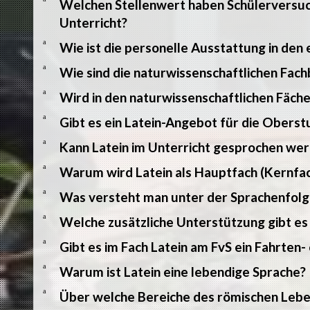
Welchen Stellenwert haben Schülerversuc
Unterricht?
a
Wie ist die personelle Ausstattung in den 
a
Wie sind die naturwissenschaftlichen Fac
a
Wird in den naturwissenschaftlichen Fäch
a
Gibt es ein Latein-Angebot für die Oberst
a
Kann Latein im Unterricht gesprochen we
a
Warum wird Latein als Hauptfach (Kernfac
a
Was versteht man unter der Sprachenfolg
a
Welche zusätzliche Unterstützung gibt es
a
Gibt es im Fach Latein am FvS ein Fahrten
a
Warum ist Latein eine lebendige Sprache?
a
Über welche Bereiche des römischen Lebe