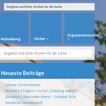
Organisatorisches
Fächer
Anmeldung
Neueste Beiträge
Schöne Sommerferien!
[Rückblick:] Englisch-LKs bei „Debating Matters“
[Rückblick:] Glanzvoller Abend – Schulball 2026
Herzlichen Glückwunsch!