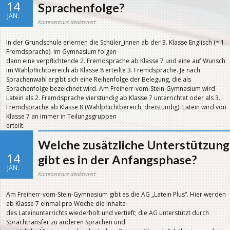
14
Sprachenfolge?
JAN.
für
Kommentare deaktiviert
Was
versteht
man
In der Grundschule erlernen die Schüler_innen ab der 3. Klasse Englisch (= 1.
unter
der
Fremdsprache). Im Gymnasium folgen
Sprachenfolge?
dann eine verpflichtende 2. Fremdsprache ab Klasse 7 und eine auf Wunsch
im Wahlpflichtbereich ab Klasse 8 erteilte 3. Fremdsprache. Je nach
Sprachenwahl ergibt sich eine Reihenfolge der Belegung, die als
Sprachenfolge bezeichnet wird. Am Freiherr-vom-Stein-Gymnasium wird
Latein als 2. Fremdsprache vierstündig ab Klasse 7 unterrichtet oder als 3.
Fremdsprache ab Klasse 8 (Wahlpflichtbereich, dreistündig). Latein wird von
Klasse 7 an immer in Teilungsgruppen
erteilt.
Welche zusätzliche Unterstützung
14
gibt es in der Anfangsphase?
JAN.
für
Kommentare deaktiviert
Welche
zusätzliche
Unterstützung
Am Freiherr-vom-Stein-Gymnasium gibt es die AG „Latein Plus“. Hier werden
gibt
es
ab Klasse 7 einmal pro Woche die Inhalte
in
der
des Lateinunterrichts wiederholt und vertieft; die AG unterstützt durch
Anfangsphase?
Sprachtransfer zu anderen Sprachen und