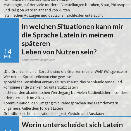
Mythologie, auf der viele moderne Vorstellungen beruhen, Staat, Philosophie
und Religion werden anhand von kurzen
lateinischen Auszügen und deutschen Sachtexten untersucht.
In welchen Situationen kann mir
die Sprache Latein in meinem
späteren
14
Leben von Nutzen sein?
JAN.
für
Kommentare deaktiviert
In
welchen
Situationen
„Die Grenzen meiner Sprache sind die Grenzen meiner Welt“ (Wittgenstein).
kann
mir
Wer mittels Sprachreflexion eine gewisse
die
Sprache
sprachliche Sensibilität entwickelt, schult auch das problemlösende und
Latein
in
kombinierende Denken. So unterstützt Latein
meinem
späteren
nicht nur den akademischen Werdegang bei vielen Studienfächern, sondern
Leben
erleichtert auch im Alltag die
von
Nutzen
Kommunikation, den Umgang mit Fremdsprachen und Fremdwörtern
sein?
ungemein. Außerdem fördert Latein
Gründlichkeit, Konzentrationsfähigkeit, Geduld und Ausdauer
Worin unterscheidet sich Latein