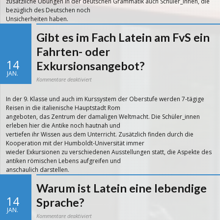
zusätzliche Übungen in der deutschen Grammatik auch Schüler_innen, die
bezüglich des Deutschen noch
Unsicherheiten haben.
Gibt es im Fach Latein am FvS ein
Fahrten- oder
14
Exkursionsangebot?
JAN.
für
Kommentare deaktiviert
Gibt
es
im
In der 9. Klasse und auch im Kurssystem der Oberstufe werden 7-tägige
Fach
Latein
Reisen in die italienische Hauptstadt Rom
am
FvS
angeboten, das Zentrum der damaligen Weltmacht. Die Schüler_innen
ein
Fahrten-
erleben hier die Antike noch hautnah und
oder
Exkursionsangebot?
vertiefen ihr Wissen aus dem Unterricht. Zusätzlich finden durch die
Kooperation mit der Humboldt-Universität immer
wieder Exkursionen zu verschiedenen Ausstellungen statt, die Aspekte des
antiken römischen Lebens aufgreifen und
anschaulich darstellen.
Warum ist Latein eine lebendige
14
Sprache?
JAN.
für
Kommentare deaktiviert