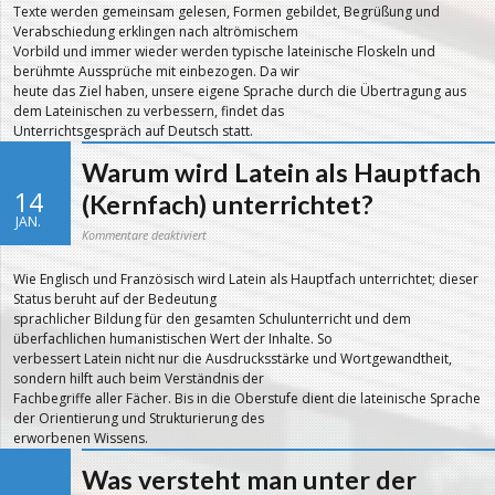
Texte werden gemeinsam gelesen, Formen gebildet, Begrüßung und
Verabschiedung erklingen nach altrömischem
Vorbild und immer wieder werden typische lateinische Floskeln und
berühmte Aussprüche mit einbezogen. Da wir
heute das Ziel haben, unsere eigene Sprache durch die Übertragung aus
dem Lateinischen zu verbessern, findet das
Unterrichtsgespräch auf Deutsch statt.
Warum wird Latein als Hauptfach
14
(Kernfach) unterrichtet?
JAN.
für
Kommentare deaktiviert
Warum
wird
Latein
Wie Englisch und Französisch wird Latein als Hauptfach unterrichtet; dieser
als
Hauptfach
Status beruht auf der Bedeutung
(Kernfach)
unterrichtet?
sprachlicher Bildung für den gesamten Schulunterricht und dem
überfachlichen humanistischen Wert der Inhalte. So
verbessert Latein nicht nur die Ausdrucksstärke und Wortgewandtheit,
sondern hilft auch beim Verständnis der
Fachbegriffe aller Fächer. Bis in die Oberstufe dient die lateinische Sprache
der Orientierung und Strukturierung des
erworbenen Wissens.
Was versteht man unter der