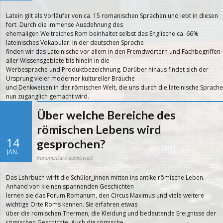
Warum
ist
Latein
Latein gilt als Vorläufer von ca. 15 romanischen Sprachen und lebt in diesen
eine
lebendige
fort. Durch die immense Ausdehnung des
Sprache?
ehemaligen Weltreiches Rom beinhaltet selbst das Englische ca. 66%
lateinisches Vokabular. In der deutschen Sprache
finden wir das Lateinische vor allem in den Fremdwörtern und Fachbegriffen
aller Wissensgebiete bis hinein in die
Werbesprache und Produktbezeichnung. Darüber hinaus findet sich der
Ursprung vieler moderner kultureller Bräuche
und Denkweisen in der römischen Welt, die uns durch die lateinische Sprache
nun zugänglich gemacht wird.
Über welche Bereiche des
römischen Lebens wird
14
gesprochen?
JAN.
für
Kommentare deaktiviert
Über
welche
Bereiche
Das Lehrbuch wirft die Schüler_innen mitten ins antike römische Leben.
des
römischen
Anhand von kleinen spannenden Geschichten
Lebens
wird
lernen sie das Forum Romanum, den Circus Maximus und viele weitere
gesprochen?
wichtige Orte Roms kennen. Sie erfahren etwas
über die römischen Thermen, die Kleidung und bedeutende Ereignisse der
römischen Geschichte. Auch die römische