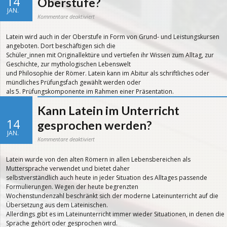
14
Oberstufe?
JAN.
für
Kommentare deaktiviert
Gibt
es
ein
Latein wird auch in der Oberstufe in Form von Grund- und Leistungskursen
Latein-
Angebot
angeboten. Dort beschäftigen sich die
für
die
Schüler_innen mit Originallektüre und vertiefen ihr Wissen zum Alltag, zur
Oberstufe?
Geschichte, zur mythologischen Lebenswelt
und Philosophie der Römer. Latein kann im Abitur als schriftliches oder
mündliches Prüfungsfach gewählt werden oder
als 5. Prüfungskomponente im Rahmen einer Präsentation.
Kann Latein im Unterricht
14
gesprochen werden?
JAN.
für
Kommentare deaktiviert
Kann
Latein
im
Latein wurde von den alten Römern in allen Lebensbereichen als
Unterricht
gesprochen
Muttersprache verwendet und bietet daher
werden?
selbstverständlich auch heute in jeder Situation des Alltages passende
Formulierungen. Wegen der heute begrenzten
Wochenstundenzahl beschränkt sich der moderne Lateinunterricht auf die
Übersetzung aus dem Lateinischen.
Allerdings gibt es im Lateinunterricht immer wieder Situationen, in denen die
Sprache gehört oder gesprochen wird.