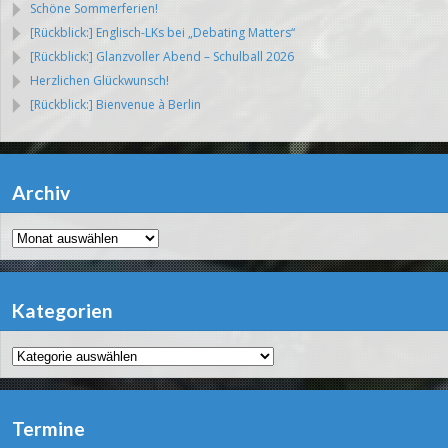
Schöne Sommerferien!
[Rückblick:] Englisch-LKs bei „Debating Matters“
[Rückblick:] Glanzvoller Abend – Schulball 2026
Herzlichen Glückwunsch!
[Rückblick:] Bienvenue à Berlin
Archiv
Archiv
Kategorien
Kategorien
Termine