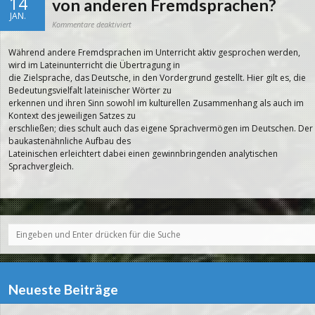
14
von anderen Fremdsprachen?
JAN.
für
Kommentare deaktiviert
Worin
unterscheidet
sich
Während andere Fremdsprachen im Unterricht aktiv gesprochen werden,
Latein
von
wird im Lateinunterricht die Übertragung in
anderen
Fremdsprachen?
die Zielsprache, das Deutsche, in den Vordergrund gestellt. Hier gilt es, die
Bedeutungsvielfalt lateinischer Wörter zu
erkennen und ihren Sinn sowohl im kulturellen Zusammenhang als auch im
Kontext des jeweiligen Satzes zu
erschließen; dies schult auch das eigene Sprachvermögen im Deutschen. Der
baukastenähnliche Aufbau des
Lateinischen erleichtert dabei einen gewinnbringenden analytischen
Sprachvergleich.
Neueste Beiträge