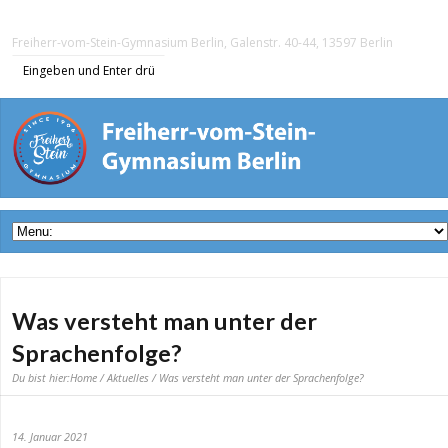
Freiherr-vom-Stein-Gymnasium Berlin, Galenstr. 40-44, 13597 Berlin
Was versteht man unter der
Sprachenfolge?
Du bist hier:
Home
/
Aktuelles
/ Was versteht man unter der Sprachenfolge?
14. Januar 2021