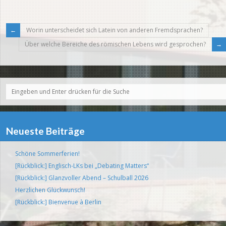
Worin unterscheidet sich Latein von anderen Fremdsprachen?
Über welche Bereiche des römischen Lebens wird gesprochen?
Neueste Beiträge
Schöne Sommerferien!
[Rückblick:] Englisch-LKs bei „Debating Matters“
[Rückblick:] Glanzvoller Abend – Schulball 2026
Herzlichen Glückwunsch!
[Rückblick:] Bienvenue à Berlin