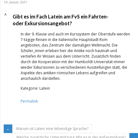
14. Januar 2021
A
Gibt es im Fach Latein am FvS ein Fahrten-
oder Exkursionsangebot?
In der 9. Klasse und auch im Kurssystem der Oberstufe werden
7-tägige Reisen in die italienische Hauptstadt Rom
angeboten, das Zentrum der damaligen Weltmacht. Die
Schüler_innen erleben hier die Antike noch hautnah und
vertiefen ihr Wissen aus dem Unterricht. Zusätzlich finden
durch die Kooperation mit der Humboldt-Universität immer
wieder Exkursionen zu verschiedenen Ausstellungen statt, die
Aspekte des antiken römischen Lebens aufgreifen und
anschaulich darstellen.
Kategorie: Latein
Permalink
Warum ist Latein eine lebendige Sprache?
Welche zusätzliche Unterstützung gibt es in der Anfangsphase?