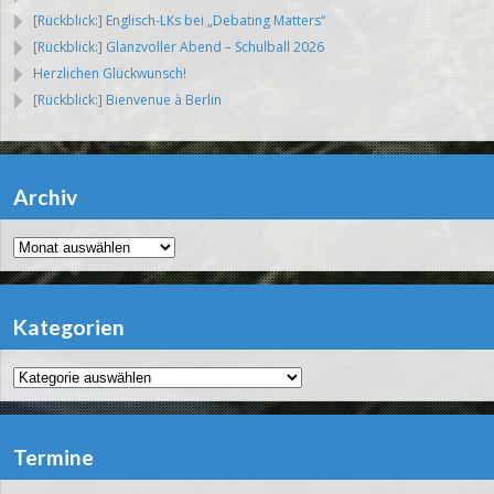
[Rückblick:] Englisch-LKs bei „Debating Matters“
[Rückblick:] Glanzvoller Abend – Schulball 2026
Herzlichen Glückwunsch!
[Rückblick:] Bienvenue à Berlin
Archiv
Archiv
Kategorien
Kategorien
Termine