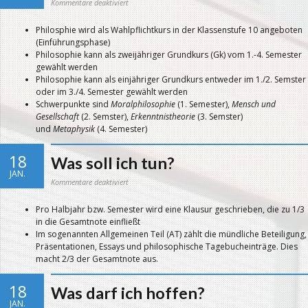
für
Kommentare deaktiviert
Was
kann
ich
Philosphie wird als Wahlpflichtkurs in der Klassenstufe 10 angeboten
wissen?
(Einführungsphase)
Philosophie kann als zweijähriger Grundkurs (Gk) vom 1.-4. Semester
gewählt werden
Philosophie kann als einjähriger Grundkurs entweder im 1./2. Semster
oder im 3./4. Semester gewählt werden
Schwerpunkte sind
Moralphilosophie
(1. Semester),
Mensch und
Gesellschaft
(2. Semster),
Erkenntnistheorie
(3. Semster)
und
Metaphysik
(4. Semester)
18
Was soll ich tun?
JAN.
für
Kommentare deaktiviert
Was
soll
ich
Pro Halbjahr bzw. Semester wird eine Klausur geschrieben, die zu 1/3
tun?
in die Gesamtnote einfließt
Im sogenannten Allgemeinen Teil (AT) zählt die mündliche Beteiligung,
Präsentationen, Essays und philosophische Tagebucheinträge. Dies
macht 2/3 der Gesamtnote aus.
18
Was darf ich hoffen?
JAN.