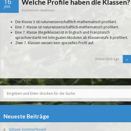
16
Welche Profile haben die Klassen?
Stein-
Gymnasium
JAN.
ein?
für
Kommentare deaktiviert
Welche
Profile
haben
Die Klasse 5 ist naturwissenschaftlich-mathematisch profiliert.
die
Klassen?
Eine 7. Klasse ist naturwissenschaftlich-mathematisch profiliert.
Eine 7. Klasse (Regelklasse) ist in Englisch und Französisch
sprachverstärkt mit bilingualen Modulen ab Klassenstufe 8 profiliert.
Zwei 7. Klassen weisen kein spezielles Profil auf.
Ältere Einträge
Neueste Beiträge
Schöne Sommerferien!