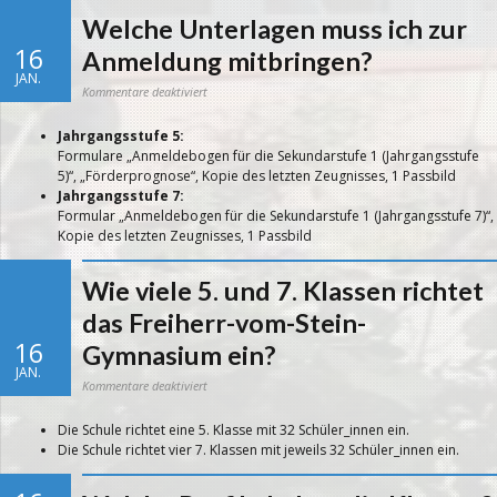
Welche Unterlagen muss ich zur
16
Anmeldung mitbringen?
JAN.
für
Kommentare deaktiviert
Welche
Unterlagen
muss
Jahrgangsstufe 5:
ich
zur
Formulare „Anmeldebogen für die Sekundarstufe 1 (Jahrgangsstufe
Anmeldung
mitbringen?
5)“, „Förderprognose“, Kopie des letzten Zeugnisses, 1 Passbild
Jahrgangsstufe 7:
Formular „Anmeldebogen für die Sekundarstufe 1 (Jahrgangsstufe 7)“,
Kopie des letzten Zeugnisses, 1 Passbild
Wie viele 5. und 7. Klassen richtet
das Freiherr-vom-Stein-
16
Gymnasium ein?
JAN.
für
Kommentare deaktiviert
Wie
viele
5.
Die Schule richtet eine 5. Klasse mit 32 Schüler_innen ein.
und
7.
Die Schule richtet vier 7. Klassen mit jeweils 32 Schüler_innen ein.
Klassen
richtet
das
Freiherr-
vom-