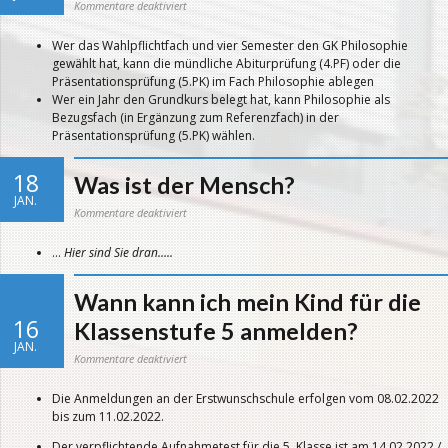
für
Kommentare deaktiviert
Was
darf
ich
Wer das Wahlpflichtfach und vier Semester den GK Philosophie
hoffen?
gewählt hat, kann die mündliche Abiturprüfung (4.PF) oder die
Präsentationsprüfung (5.PK) im Fach Philosophie ablegen
Wer ein Jahr den Grundkurs belegt hat, kann Philosophie als
Bezugsfach (in Ergänzung zum Referenzfach) in der
Präsentationsprüfung (5.PK) wählen.
18
Was ist der Mensch?
JAN.
für
Kommentare deaktiviert
Was
ist
der
…
Hier sind Sie dran…..
Mensch?
Wann kann ich mein Kind für die
16
Klassenstufe 5 anmelden?
JAN.
für
Kommentare deaktiviert
Wann
kann
ich
Die Anmeldungen an der Erstwunschschule erfolgen vom 08.02.2022
mein
Kind
bis zum 11.02.2022.
für
die
Klassenstufe
Der verpflichtende Aufnahmetest für die 5. Klasse ist am 14.02.2022 /
5