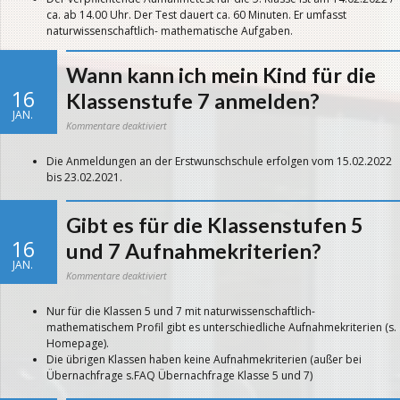
anmelden?
ca. ab 14.00 Uhr. Der Test dauert ca. 60 Minuten. Er umfasst
naturwissenschaftlich- mathematische Aufgaben.
Wann kann ich mein Kind für die
16
Klassenstufe 7 anmelden?
JAN.
für
Kommentare deaktiviert
Wann
kann
ich
Die Anmeldungen an der Erstwunschschule erfolgen vom 15.02.2022
mein
Kind
bis 23.02.2021.
für
die
Klassenstufe
7
anmelden?
Gibt es für die Klassenstufen 5
16
und 7 Aufnahmekriterien?
JAN.
für
Kommentare deaktiviert
Gibt
es
für
Nur für die Klassen 5 und 7 mit naturwissenschaftlich-
die
Klassenstufen
mathematischem Profil gibt es unterschiedliche Aufnahmekriterien (s.
5
und
Homepage).
7
Aufnahmekriterien?
Die übrigen Klassen haben keine Aufnahmekriterien (außer bei
Übernachfrage s.FAQ Übernachfrage Klasse 5 und 7)