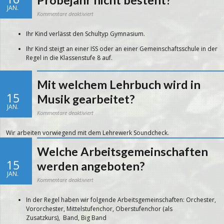
Probejahr nicht besteht?
JAN.
für
Kommentare deaktiviert
Was
passiert,
wenn
Ihr Kind verlässt den Schultyp Gymnasium.
mein
Kind
das
Ihr Kind steigt an einer ISS oder an einer Gemeinschaftsschule in der
Probejahr
nicht
Regel in die Klassenstufe 8 auf.
besteht?
Mit welchem Lehrbuch wird in
15
Musik gearbeitet?
JAN.
für
Kommentare deaktiviert
Mit
welchem
Lehrbuch
Wir arbeiten vorwiegend mit dem Lehrewerk Soundcheck.
wird
in
Musik
gearbeitet?
Welche Arbeitsgemeinschaften
15
werden angeboten?
JAN.
für
Kommentare deaktiviert
Welche
Arbeitsgemeinschaften
werden
In der Regel haben wir folgende Arbeitsgemeinschaften: Orchester,
angeboten?
Vororchester, Mittelstufenchor, Oberstufenchor (als
Zusatzkurs), Band, Big Band