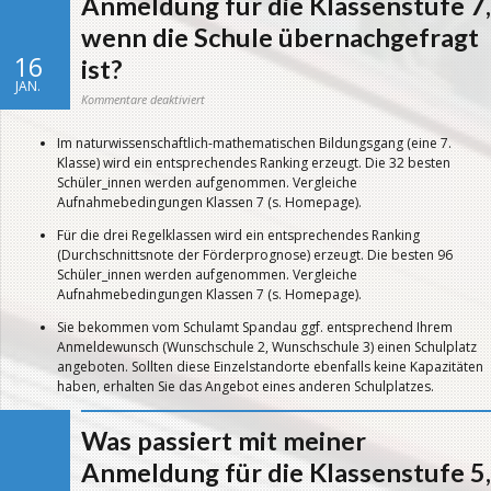
Anmeldung für die Klassenstufe 7,
wenn die Schule übernachgefragt
16
ist?
JAN.
für
Kommentare deaktiviert
Was
passiert
mit
Im naturwissenschaftlich-mathematischen Bildungsgang (eine 7.
meiner
Anmeldung
Klasse) wird ein entsprechendes Ranking erzeugt. Die 32 besten
für
die
Schüler_innen werden aufgenommen. Vergleiche
Klassenstufe
7,
Aufnahmebedingungen Klassen 7 (s. Homepage).
wenn
die
Schule
Für die drei Regelklassen wird ein entsprechendes Ranking
übernachgefragt
ist?
(Durchschnittsnote der Förderprognose) erzeugt. Die besten 96
Schüler_innen werden aufgenommen. Vergleiche
Aufnahmebedingungen Klassen 7 (s. Homepage).
Sie bekommen vom Schulamt Spandau ggf. entsprechend Ihrem
Anmeldewunsch (Wunschschule 2, Wunschschule 3) einen Schulplatz
angeboten. Sollten diese Einzelstandorte ebenfalls keine Kapazitäten
haben, erhalten Sie das Angebot eines anderen Schulplatzes.
Was passiert mit meiner
Anmeldung für die Klassenstufe 5,