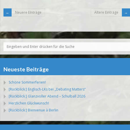
Neuere EInträge
Ältere Einträge
Neueste Beiträge
Schöne Sommerferien!
[Rückblick:] Englisch-LKs bei „Debating Matters“
[Rückblick:] Glanzvoller Abend – Schulball 2026
Herzlichen Glückwunsch!
[Rückblick:] Bienvenue à Berlin