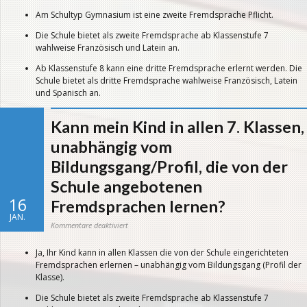
Fremdsprache(n)
kann
Am Schultyp Gymnasium ist eine zweite Fremdsprache Pflicht.
mein
Kind
am
Die Schule bietet als zweite Fremdsprache ab Klassenstufe 7
Freiherr-
vom-
wahlweise Französisch und Latein an.
Stein-
Gymnasium
erlernen?
Ab Klassenstufe 8 kann eine dritte Fremdsprache erlernt werden. Die
Schule bietet als dritte Fremdsprache wahlweise Französisch, Latein
und Spanisch an.
Kann mein Kind in allen 7. Klassen,
unabhängig vom
Bildungsgang/Profil, die von der
Schule angebotenen
16
Fremdsprachen lernen?
JAN.
für
Kommentare deaktiviert
Kann
mein
Kind
Ja, Ihr Kind kann in allen Klassen die von der Schule eingerichteten
in
allen
Fremdsprachen erlernen – unabhängig vom Bildungsgang (Profil der
7.
Klassen,
Klasse).
unabhängig
vom
Bildungsgang/Profil,
Die Schule bietet als zweite Fremdsprache ab Klassenstufe 7
die
von