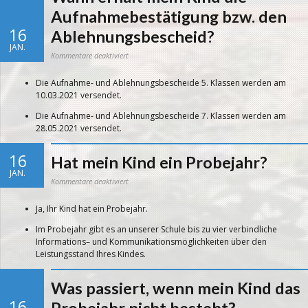
Stein-
Gymnasium
Aufnahmebestätigung bzw. den
anmelden?
16
Ablehnungsbescheid?
JAN.
für
Kommentare deaktiviert
Wann
erhält
mein
Die Aufnahme- und Ablehnungsbescheide 5. Klassen werden am
Kind
die
10.03.2021 versendet.
Aufnahmebestätigung
bzw.
den
Die Aufnahme- und Ablehnungsbescheide 7. Klassen werden am
Ablehnungsbescheid?
28.05.2021 versendet.
16
Hat mein Kind ein Probejahr?
JAN.
für
Kommentare deaktiviert
Hat
mein
Kind
Ja, Ihr Kind hat ein Probejahr.
ein
Probejahr?
Im Probejahr gibt es an unserer Schule bis zu vier verbindliche
Informations– und Kommunikationsmöglichkeiten über den
Leistungsstand Ihres Kindes.
Was passiert, wenn mein Kind das
16