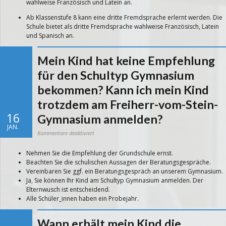
wahlweise Französisch und Latein an.
der
Schule
angebotenen
Ab Klassenstufe 8 kann eine dritte Fremdsprache erlernt werden. Die
Fremdsprachen
lernen?
Schule bietet als dritte Fremdsprache wahlweise Französisch, Latein
und Spanisch an.
Mein Kind hat keine Empfehlung
für den Schultyp Gymnasium
bekommen? Kann ich mein Kind
trotzdem am Freiherr-vom-Stein-
16
Gymnasium anmelden?
JAN.
für
Kommentare deaktiviert
Mein
Kind
hat
Nehmen Sie die Empfehlung der Grundschule ernst.
keine
Empfehlung
Beachten Sie die schulischen Aussagen der Beratungsgespräche.
für
den
Vereinbaren Sie ggf. ein Beratungsgespräch an unserem Gymnasium.
Schultyp
Gymnasium
Ja, Sie können Ihr Kind am Schultyp Gymnasium anmelden. Der
bekommen?
Kann
Elternwusch ist entscheidend.
ich
Alle Schüler_innen haben ein Probejahr.
mein
Kind
trotzdem
am
Freiherr-
Wann erhält mein Kind die
vom-