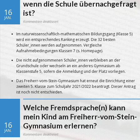
wenn die Schule übernachgefragt
16
ist?
JAN.
für
Kommentare deaktiviert
Was
passiert
mit
Im naturwissenschaftlich-mathematischen Bildungsgang (Klasse 5)
meiner
Anmeldung
wird ein entsprechendes Ranking erzeugt. Die 32 besten
für
die
Schüler_innen werden aufgenommen. Vergleiche
Klassenstufe
5,
Aufnahmebedingungen Klassen 7 (s. Homepage).
wenn
die
Schule
Die nicht aufgenommenen Schüler_innen verbleiben an der
übernachgefragt
ist?
Grundschule oder wechseln an ein anderes Gymnasium ab
Klassenstufe 5, sofern die Anmeldung und der Platz vorliegen.
Das Freiherr-vom-Stein-Gymnasium hat erneut die Einrichtung einer
zweiten 5. Klasse zum Schuljahr 2021/2022 beantragt. Dieser Antrag
ist noch nicht entschieden.
Welche Fremdsprache(n) kann
mein Kind am Freiherr-vom-Stein-
16
Gymnasium erlernen?
JAN.
für
Kommentare deaktiviert
Welche