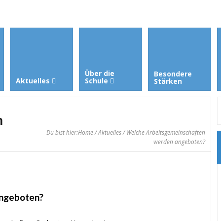
Über die
Besondere
Aktuelles
Schule
Stärken
n
Du bist hier:
Home
/
Aktuelles
/ Welche Arbeitsgemeinschaften
werden angeboten?
angeboten?