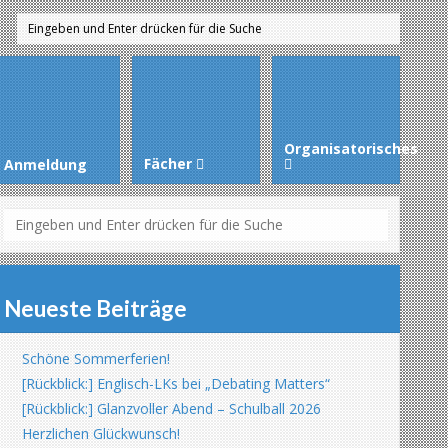
Organisatorisches
Fächer
Anmeldung
Neueste Beiträge
Schöne Sommerferien!
[Rückblick:] Englisch-LKs bei „Debating Matters“
[Rückblick:] Glanzvoller Abend – Schulball 2026
Herzlichen Glückwunsch!