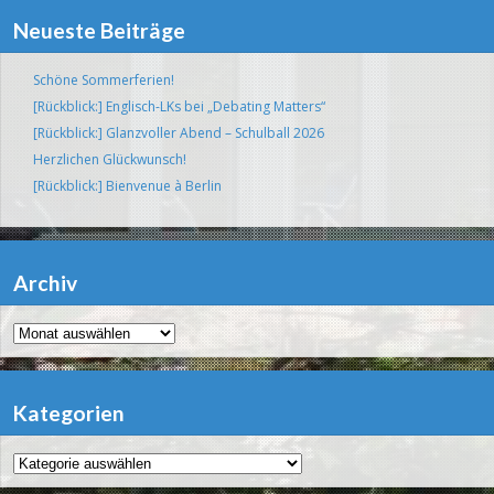
Neueste Beiträge
Schöne Sommerferien!
[Rückblick:] Englisch-LKs bei „Debating Matters“
[Rückblick:] Glanzvoller Abend – Schulball 2026
Herzlichen Glückwunsch!
[Rückblick:] Bienvenue à Berlin
Archiv
Archiv
Kategorien
Kategorien