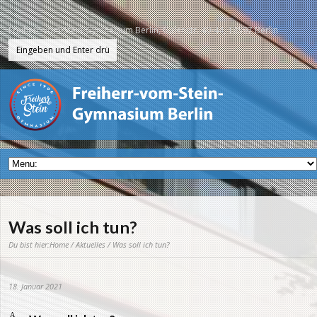
Freiherr-vom-Stein-Gymnasium Berlin, Galenstr. 40-44, 13597 Berlin
Was soll ich tun?
Du bist hier:
Home
/
Aktuelles
/ Was soll ich tun?
18. Januar 2021
A