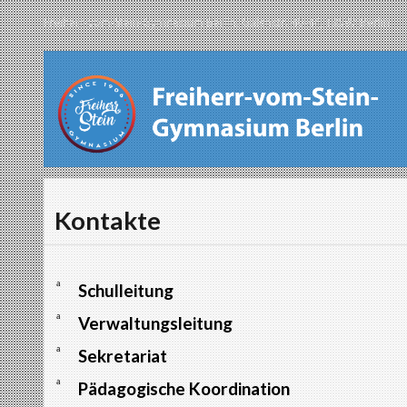
Freiherr-vom-Stein-Gymnasium Berlin, Galenstr. 40-44, 13597 Berlin
Kontakte
a
Schulleitung
a
Verwaltungsleitung
a
Sekretariat
a
Pädagogische Koordination