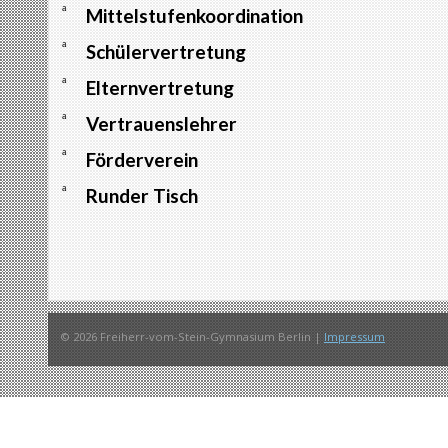
a
Mittelstufenkoordination
a
Schülervertretung
a
Elternvertretung
a
Vertrauenslehrer
a
Förderverein
a
Runder Tisch
© 2026 Freiherr-vom-Stein-Gymnasium Berlin |
Impressum