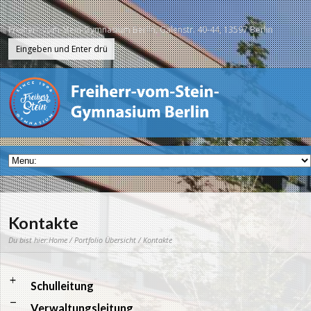
Freiherr-vom-Stein-Gymnasium Berlin, Galenstr. 40-44, 13597 Berlin
Kontakte
Du bist hier:
Home
/
Portfolio Übersicht
/ Kontakte
a
Schulleitung
A
Verwaltungsleitung