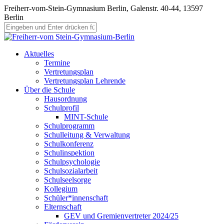
Freiherr-vom-Stein-Gymnasium Berlin, Galenstr. 40-44, 13597
Berlin
Aktuelles
Termine
Vertretungsplan
Vertretungsplan Lehrende
Über die Schule
Hausordnung
Schulprofil
MINT-Schule
Schulprogramm
Schulleitung & Verwaltung
Schulkonferenz
Schulinspektion
Schulpsychologie
Schulsozialarbeit
Schulseelsorge
Kollegium
Schüler*innenschaft
Elternschaft
GEV und Gremienvertreter 2024/25