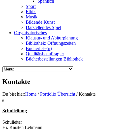
Spanisch
Sport
Ethik
Musik
Bildende Kunst
Darstellendes Spiel
Organisatorisches
Klausur- und Abiturplanung
Bibliothek: Öffnungszeiten
Bücherliste(n)
Qualitätsbeauftragter
Bücherbestellungen Bibliothek
Kontakte
Du bist hier:
Home
/
Portfolio Übersicht
/ Kontakte
a
Schulleitung
Schulleiter
Hr. Karsten Lehmann