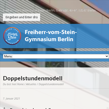
Freiherr-vom-Stein-Gymnasium Berlin, Galenstr. 40-44, 13597 Berlin
Doppelstundenmodell
Du bist hier:
Home
/
Aktuelles
/ Doppelstundenmodell
7. Januar 2021
A