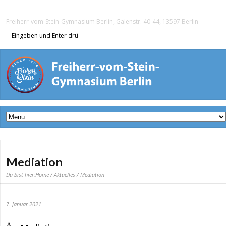
Freiherr-vom-Stein-Gymnasium Berlin, Galenstr. 40-44, 13597 Berlin
Mediation
Du bist hier:
Home
/
Aktuelles
/ Mediation
7. Januar 2021
A