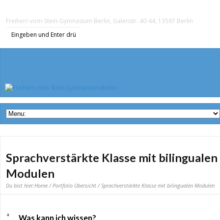
Freiherr-vom-Stein-Gymnasium Berlin, Galenstr. 40-44, 13597 Berlin
Sprachverstärkte Klasse mit bilingualen
Modulen
Du bist hier:
Home
/
Portfolio Übersicht
/ Sprachverstärkte Klasse mit bilingualen Modulen
a
Was kann ich wissen?