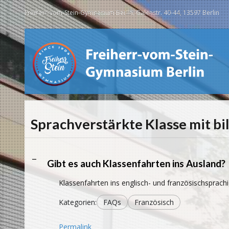
Freiherr-vom-Stein-Gymnasium Berlin, Galenstr. 40-44, 13597 Berlin
Sprachverstärkte Klasse mit b
A
Gibt es auch Klassenfahrten ins Ausland?
Klassenfahrten ins englisch- und französischsprac
Kategorien:
FAQs
Französisch
Permalink