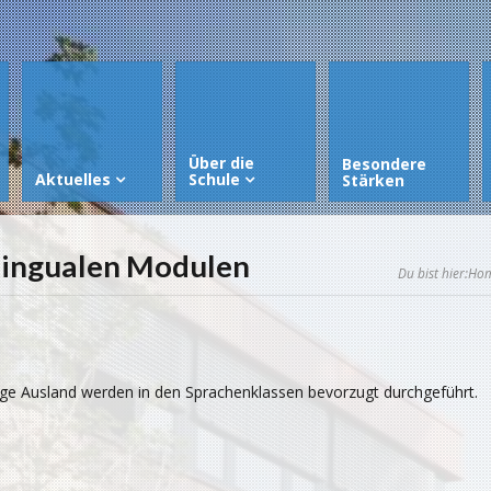
Über die
Besondere
Aktuelles
Schule
Stärken
ilingualen Modulen
Du bist hier:
Ho
hige Ausland werden in den Sprachenklassen bevorzugt durchgeführt.