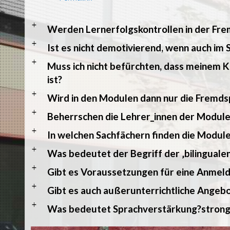
a
Werden Lernerfolgskontrollen in der Fre
a
Ist es nicht demotivierend, wenn auch im
a
Muss ich nicht befürchten, dass meinem K
ist?
a
Wird in den Modulen dann nur die Fremds
a
Beherrschen die Lehrer_innen der Module
a
In welchen Sachfächern finden die Module
a
Was bedeutet der Begriff der ‚bilinguale
a
Gibt es Voraussetzungen für eine Anmeld
a
Gibt es auch außerunterrichtliche Angeb
a
Was bedeutet Sprachverstärkung?stron