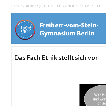
Freiherr-vom-Stein-Gymnasium Berlin, Galenstr. 40-44, 13597 Berlin
Das Fach Ethik stellt sich vor