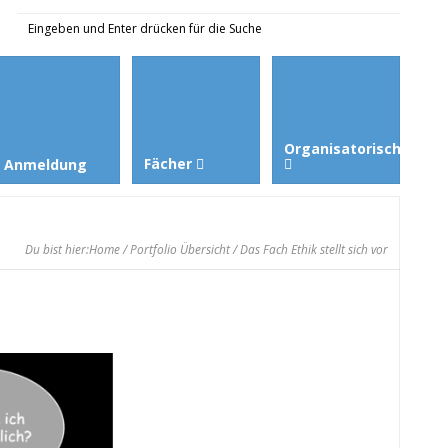
Organisatorisches
Fächer
Anmeldung
Du bist hier:
Home
/
Portfolio Übersicht
/ Das Fach Ethik stellt sich vor