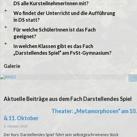
DS alle KursteilnehmerInnen mit?
a
Wo findet der Unterricht und die Aufführung
in DS statt?
a
Für welche SchülerInnen ist das Fach
geeignet?
a
In welchen Klassen gibt es das Fach
„Darstellendes Spiel“ am FvSt-Gymnasium?
Galerie
1
2
Aktuelle Beiträge aus dem Fach Darstellendes Spiel
3
4
Theater: „Metamorphosen“ am 10.
5
6
& 11. Oktober
7
4. Oktober 2024
8
9
Der Kurs 'Darstellendes Spiel' führt sein selbstgeschriebenes Stück