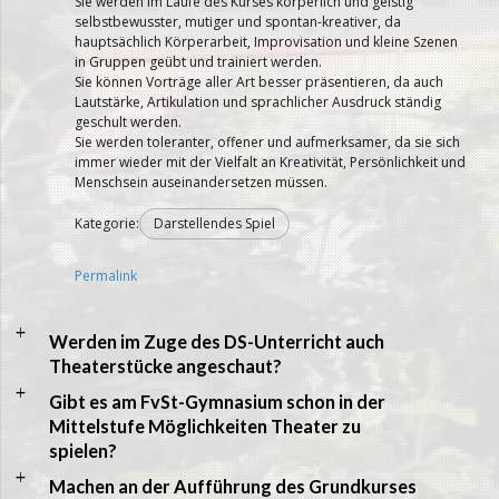
Sie werden im Laufe des Kurses körperlich und geistig
selbstbewusster, mutiger und spontan-kreativer, da
hauptsächlich Körperarbeit, Improvisation und kleine Szenen
in Gruppen geübt und trainiert werden.
Sie können Vorträge aller Art besser präsentieren, da auch
Lautstärke, Artikulation und sprachlicher Ausdruck ständig
geschult werden.
Sie werden toleranter, offener und aufmerksamer, da sie sich
immer wieder mit der Vielfalt an Kreativität, Persönlichkeit und
Menschsein auseinandersetzen müssen.
Kategorie:
Darstellendes Spiel
Permalink
a
Werden im Zuge des DS-Unterricht auch
Theaterstücke angeschaut?
a
Gibt es am FvSt-Gymnasium schon in der
Mittelstufe Möglichkeiten Theater zu
spielen?
a
Machen an der Aufführung des Grundkurses