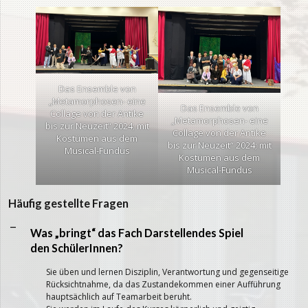
Das Ensemble von
„Metamorphosen- eine
Das Ensemble von
Collage von der Antike
„Metamorphosen- eine
bis zur Neuzeit“ 2024; mit
Collage von der Antike
Kostümen aus dem
bis zur Neuzeit“ 2024; mit
Musical-Fundus
Kostümen aus dem
Musical-Fundus
Häufig gestellte Fragen
A
Was „bringt“ das Fach Darstellendes Spiel
den SchülerInnen?
Sie üben und lernen Disziplin, Verantwortung und gegenseitige
Rücksichtnahme, da das Zustandekommen einer Aufführung
hauptsächlich auf Teamarbeit beruht.