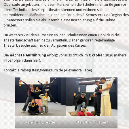
Oberstufe angeboten. In diesem Kurs lernen die SchülerInnen zu Beginn vor
allem Techniken des Körpertheaters kennen und widmen sich
teambildenden Maßnahmen, denn am Ende des 2. Semesters / zu Beginn des
3. Semesters sollen sie als Ensemble eine Inszenierung auf die Bühne
bringen.
Ein weiteres Ziel des Kurses ist es, den SchülerInnen einen Einblick in die
Theaterlandschaft Berlins zu vermitteln. Daher gehören regelmäßige
Theaterbesuche auch zu den Aufgaben des Kurses.
Die
nächste Aufführung
erfolgt voraussichtlich im
Oktober 2026
(nähere
Infos folgen dann hier).
Kontakt: a.rabe@steingymnasium.de (Alexandra Rabe)
Standbild „Freude“
Standbild „Trauer“