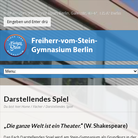
Freiherr-vom-Stein-Gymnasium Berlin, Galenstr. 40-44, 13597 Berlin
Darstellendes Spiel
Du bist hier:
Home
/
Fächer
/ Darstellendes Spiel
„
Die ganze Welt ist ein Theater.
“ (W. Shakespeare)
Das Fach Darstellendes Spiel wird am Stein-Gymnasium als Grundkurs in der